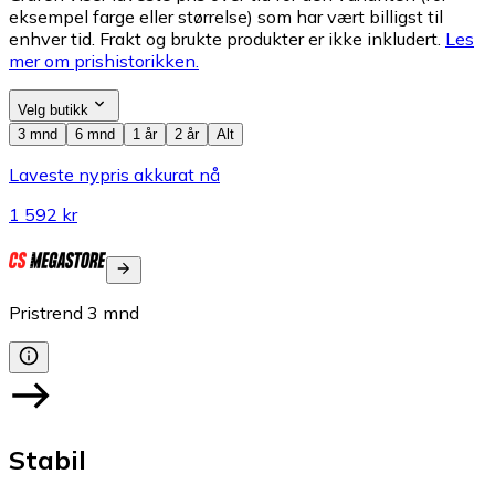
eksempel farge eller størrelse) som har vært billigst til
enhver tid. Frakt og brukte produkter er ikke inkludert.
Les
mer om prishistorikken.
Velg butikk
3 mnd
6 mnd
1 år
2 år
Alt
Laveste nypris akkurat nå
1 592 kr
Pristrend
3
mnd
Stabil