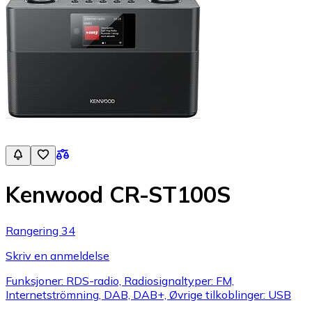
Kenwood CR-ST100S
Rangering 34
Skriv en anmeldelse
Funksjoner: RDS-radio, Radiosignaltyper: FM,
Internetströmning, DAB, DAB+, Øvrige tilkoblinger: USB