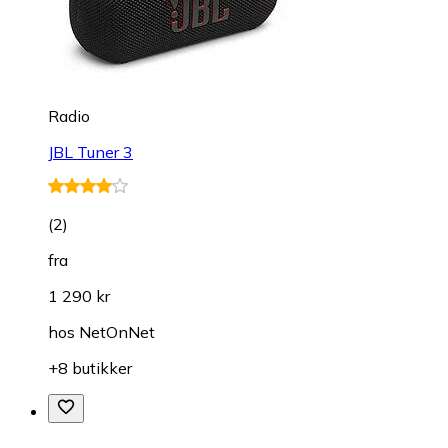
Radio
JBL Tuner 3
(
2
)
fra
1 290 kr
hos
NetOnNet
+8 butikker