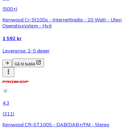
(
500+
)
Kenwood Cr-St100s - Internettradio - 20 Watt - Uten
Operativsystem - Hvit
1 592 kr
Leveranse: 2-5 dager
Gå til butikk
4.3
(
311
)
Kenwood CR-ST100S - DAB/DAB+/FM - Stereo