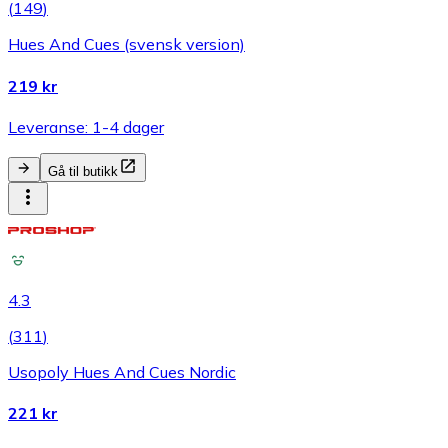
(
149
)
Hues And Cues (svensk version)
219 kr
Leveranse: 1-4 dager
Gå til butikk
4.3
(
311
)
Usopoly Hues And Cues Nordic
221 kr