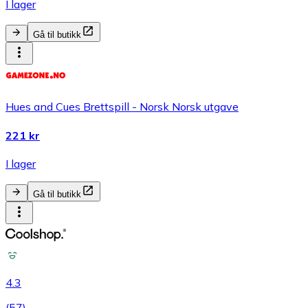
I lager
Gå til butikk
Hues and Cues Brettspill - Norsk Norsk utgave
221 kr
I lager
Gå til butikk
4.3
(
57
)