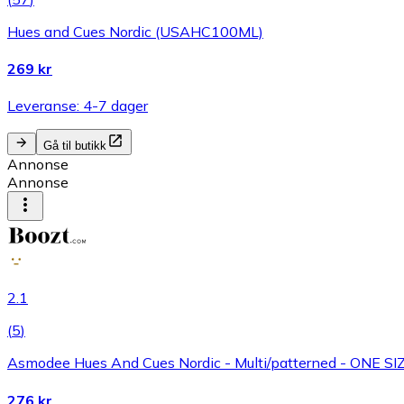
Hues and Cues Nordic (USAHC100ML)
269 kr
Leveranse: 4-7 dager
Gå til butikk
Annonse
Annonse
2.1
(
5
)
Asmodee Hues And Cues Nordic - Multi/patterned - ONE SI
276 kr