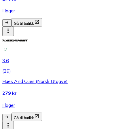
I lager
Gå til butikk
3.6
(
29
)
Hues And Cues (Norsk Utgave)
279 kr
I lager
Gå til butikk