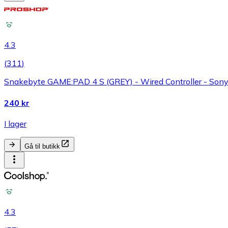
4.3
(
311
)
Snakebyte GAME:PAD 4 S (GREY) - Wired Controller - Sony
240 kr
I lager
Gå til butikk
4.3