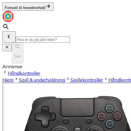
Fortsett til hovedinnhold
Søk
Annonse
Håndkontroller
Hjem
Spill & underholdning
Spillekontroller
Håndkontr