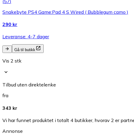
(
57
)
Snakebyte PS4 Game:Pad 4 S Wired ( Bubblegum camo )
290 kr
Leveranse: 4-7 dager
Gå til butikk
Vis 2 stk
Tilbud uten direktelenke
fra
343 kr
Vi har funnet produktet i totalt 4 butikker, hvorav 2 er partn
Annonse