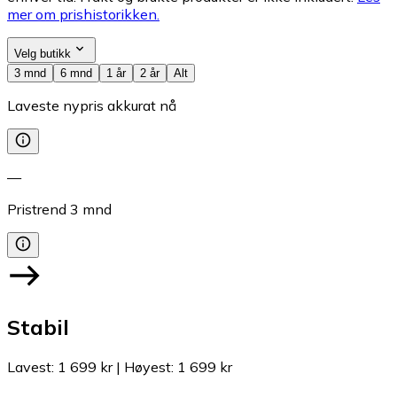
mer om prishistorikken.
Velg butikk
3 mnd
6 mnd
1 år
2 år
Alt
Laveste nypris akkurat nå
—
Pristrend
3
mnd
Stabil
Lavest
:
1 699 kr
|
Høyest
:
1 699 kr