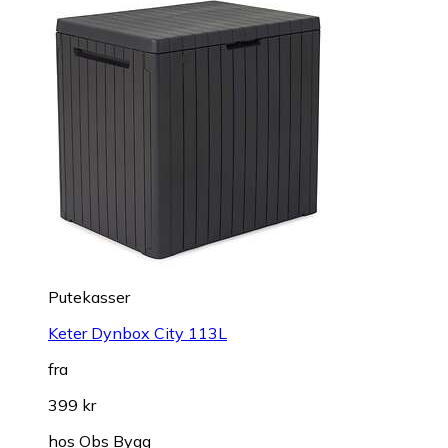
Putekasser
Keter Dynbox City 113L
fra
399 kr
hos
Obs Bygg