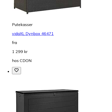
Putekasser
vidaXL Dynbox 46471
fra
1 299 kr
hos
CDON