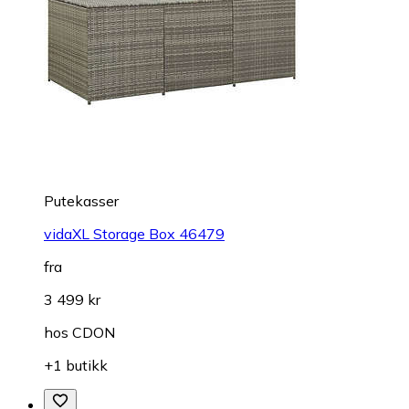
Putekasser
vidaXL Storage Box 46479
fra
3 499 kr
hos
CDON
+1 butikk