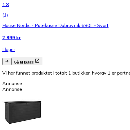
1.8
(
1
)
House Nordic - Putekasse Dubrovnik 680L - Svart
2 899 kr
I lager
Gå til butikk
Vi har funnet produktet i totalt 1 butikker, hvorav 1 er partn
Annonse
Annonse