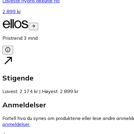
Laveste nypris akkurat nå
2 899 kr
Pristrend
3
mnd
Stigende
Lavest
:
2 174 kr
|
Høyest
:
2 899 kr
Anmeldelser
Fortell hva du synes om produktene eller lese andre anmeldel
anmeldelser.