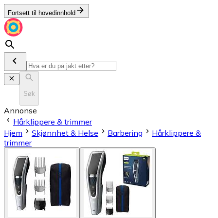
Fortsett til hovedinnhold
Søk
Annonse
Hårklippere & trimmer
Hjem
Skjønnhet & Helse
Barbering
Hårklippere &
trimmer