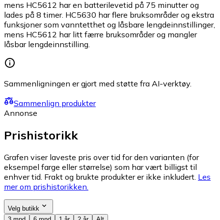
mens HC5612 har en batterilevetid på 75 minutter og
lades på 8 timer. HC5630 har flere bruksområder og ekstra
funksjoner som vanntetthet og låsbare lengdeinnstillinger,
mens HC5612 har litt færre bruksområder og mangler
låsbar lengdeinnstilling.
Sammenligningen er gjort med støtte fra AI-verktøy.
Sammenlign produkter
Annonse
Prishistorikk
Grafen viser laveste pris over tid for den varianten (for
eksempel farge eller størrelse) som har vært billigst til
enhver tid. Frakt og brukte produkter er ikke inkludert.
Les
mer om prishistorikken.
Velg butikk
3 mnd
6 mnd
1 år
2 år
Alt