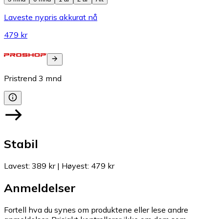
Laveste nypris akkurat nå
479 kr
Pristrend
3
mnd
Stabil
Lavest
:
389 kr
|
Høyest
:
479 kr
Anmeldelser
Fortell hva du synes om produktene eller lese andre