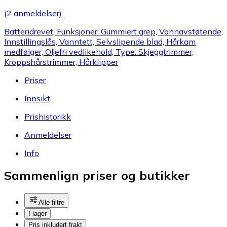
(
2 anmeldelser
)
Batteridrevet, Funksjoner: Gummiert grep, Vannavstøtende,
Innstillingslås, Vanntett, Selvslipende blad, Hårkam
medfølger, Oljefri vedlikehold, Type: Skjeggtrimmer,
Kroppshårstrimmer, Hårklipper
Priser
Innsikt
Prishistorikk
Anmeldelser
Info
Sammenlign priser og butikker
Alle filtre
I lager
Pris inkludert frakt