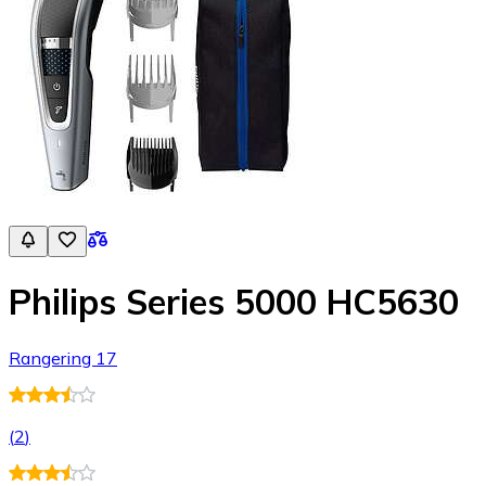
Philips Series 5000 HC5630
Rangering 17
(
2
)