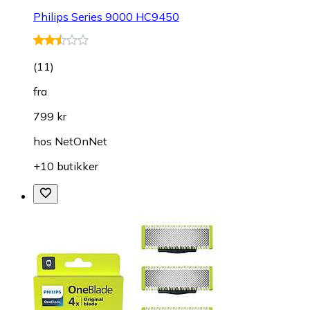
Philips Series 9000 HC9450
(
11
)
fra
799 kr
hos
NetOnNet
+10 butikker