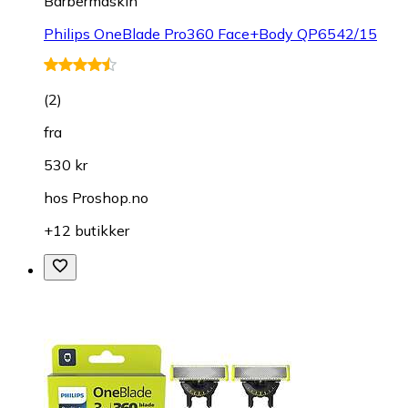
Barbermaskin
Philips OneBlade Pro360 Face+Body QP6542/15
(
2
)
fra
530 kr
hos
Proshop.no
+12 butikker