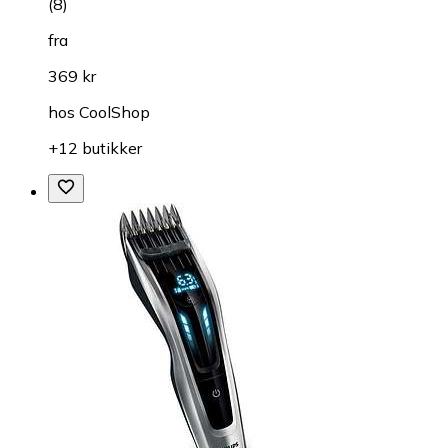
(
8
)
fra
369 kr
hos
CoolShop
+12 butikker