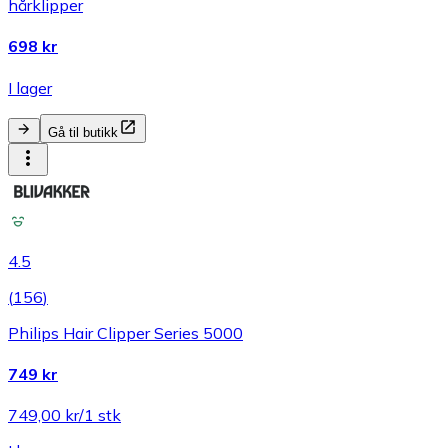
hårklipper
698 kr
I lager
Gå til butikk
4.5
(
156
)
Philips Hair Clipper Series 5000
749 kr
749,00 kr/1 stk