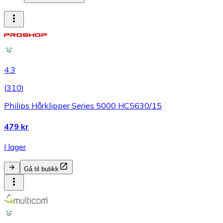
4.3
(
310
)
Philips Hårklipper Series 5000 HC5630/15
479 kr
I lager
Gå til butikk