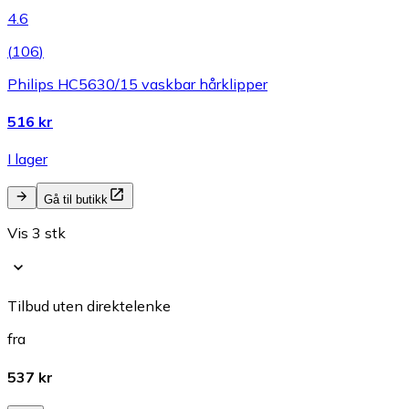
4.6
(
106
)
Philips HC5630/15 vaskbar hårklipper
516 kr
I lager
Gå til butikk
Vis 3 stk
Tilbud uten direktelenke
fra
537 kr