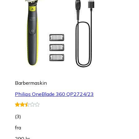
Barbermaskin
Philips OneBlade 360 QP2724/23
(
3
)
fra
290 kr