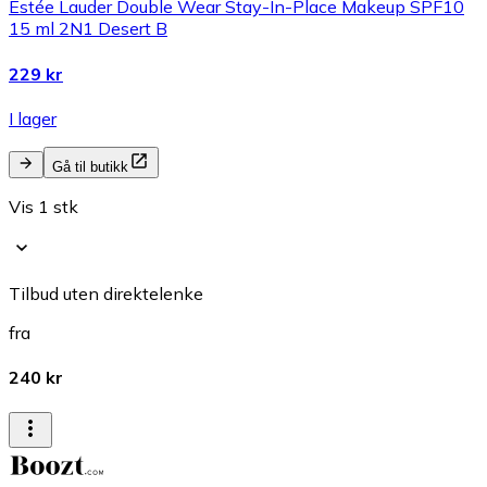
Estée Lauder Double Wear Stay-In-Place Makeup SPF10
15 ml 2N1 Desert B
229 kr
I lager
Gå til butikk
Vis 1 stk
Tilbud uten direktelenke
fra
240 kr