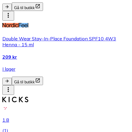
Gå til butikk
Double Wear Stay-In-Place Foundation SPF10 4W3
Henna - 15 ml
209 kr
I lager
Gå til butikk
1.8
(
1
)