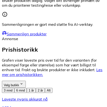
bruker produktet daglig. Valget ditt avhenger primært av
om du prioriterer testing/reise eller volumkjøp.
Sammenligningen er gjort med støtte fra AI-verktøy.
Sammenlign produkter
Annonse
Prishistorikk
Grafen viser laveste pris over tid for den varianten (for
eksempel farge eller størrelse) som har vært billigst til
enhver tid. Frakt og brukte produkter er ikke inkludert.
Les
mer om prishistorikken.
Velg butikk
3 mnd
6 mnd
1 år
2 år
Alt
Laveste nypris akkurat nå