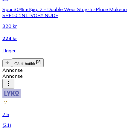
Spar 30% • Kjøp 2 - Double Wear Stay-In-Place Makeup
SPF10 1N1 IVORY NUDE
320 kr
224 kr
I lager
Gå til butikk
Annonse
Annonse
2.5
(
21
)