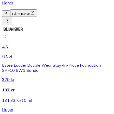
I lager
Gå til butikk
4.5
(
155
)
Estée Lauder Double Wear Stay-In-Place Foundation
SPF10 6W1 Sanda
329 kr
197 kr
131,33 kr/10 ml
I lager