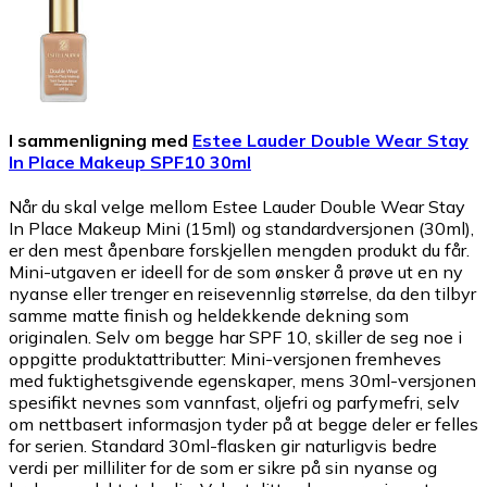
I sammenligning med
Estee Lauder Double Wear Stay
In Place Makeup SPF10 30ml
Når du skal velge mellom Estee Lauder Double Wear Stay
In Place Makeup Mini (15ml) og standardversjonen (30ml),
er den mest åpenbare forskjellen mengden produkt du får.
Mini-utgaven er ideell for de som ønsker å prøve ut en ny
nyanse eller trenger en reisevennlig størrelse, da den tilbyr
samme matte finish og heldekkende dekning som
originalen. Selv om begge har SPF 10, skiller de seg noe i
oppgitte produktattributter: Mini-versjonen fremheves
med fuktighetsgivende egenskaper, mens 30ml-versjonen
spesifikt nevnes som vannfast, oljefri og parfymefri, selv
om nettbasert informasjon tyder på at begge deler er felles
for serien. Standard 30ml-flasken gir naturligvis bedre
verdi per milliliter for de som er sikre på sin nyanse og