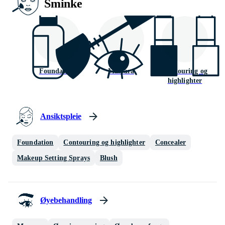
Sminke
Foundation
Mascara
Contouring og
highlighter
Ansiktspleie
Foundation
Contouring og highlighter
Concealer
Makeup Setting Sprays
Blush
Øyebehandling