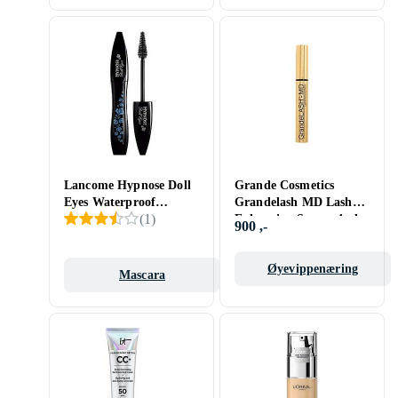
Lancome Hypnose Doll
Grande Cosmetics
Eyes Waterproof
Grandelash MD Lash
(
1
)
Mascara
Enhancing Serum 4ml
900 ,-
Øyevippenæring
Mascara