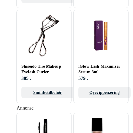
Shiseido The Makeup
iGlow Lash Maximizer
Eyelash Curler
Serum 3ml
385 ,-
579 ,-
Sminketilbehør
Øyevippenæring
Annonse