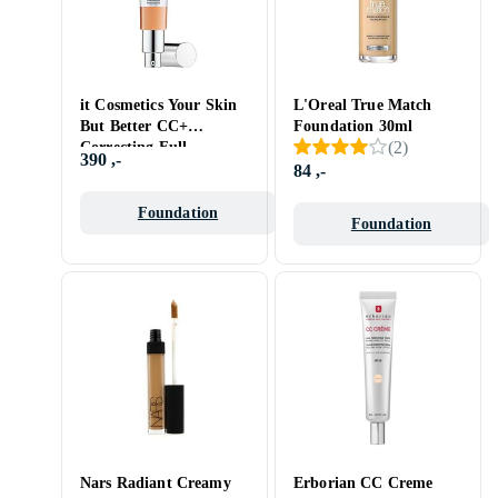
it Cosmetics Your Skin
L'Oreal True Match
But Better CC+
Foundation 30ml
(
2
)
Correcting Full
390 ,-
Coverage Cream SPF50
84 ,-
32ml
Foundation
Foundation
Nars Radiant Creamy
Erborian CC Creme