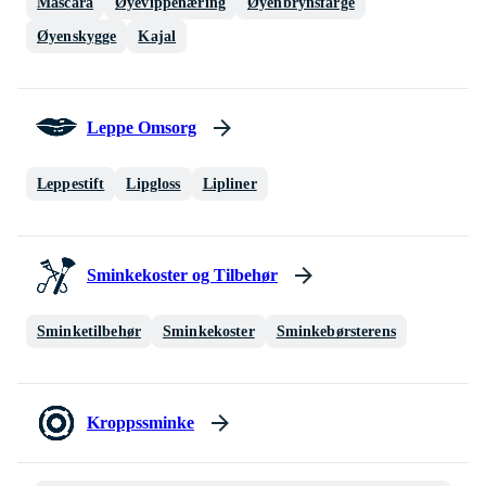
Mascara
Øyevippenæring
Øyenbrynsfarge
Øyenskygge
Kajal
Leppe Omsorg
Leppestift
Lipgloss
Lipliner
Sminkekoster og Tilbehør
Sminketilbehør
Sminkekoster
Sminkebørsterens
Kroppssminke