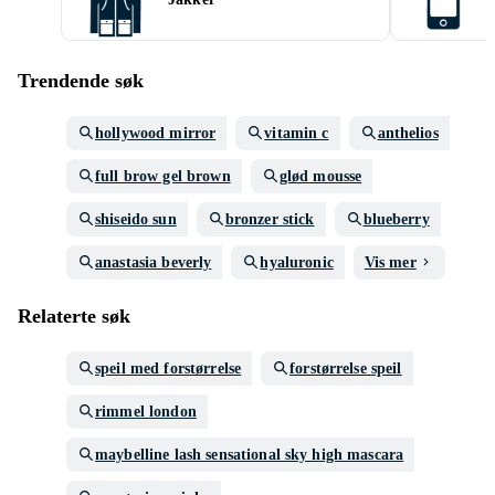
Trendende søk
hollywood mirror
vitamin c
anthelios
full brow gel brown
glød mousse
shiseido sun
bronzer stick
blueberry
anastasia beverly
hyaluronic
Vis mer
Relaterte søk
speil med forstørrelse
forstørrelse speil
rimmel london
maybelline lash sensational sky high mascara