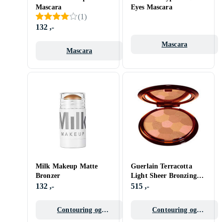
Mascara
Eyes Mascara
(
1
)
132 ,-
Mascara
Mascara
Milk Makeup Matte
Guerlain Terracotta
Bronzer
Light Sheer Bronzing
Powder
132 ,-
515 ,-
Contouring og
Contouring og
highlighter
highlighter