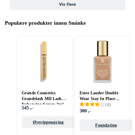
Vis flere
Populære produkter innen Sminke
Grande Cosmetics
Estee Lauder Double
Grandelash MD Lash
Wear Stay In Place
(
4
)
Enhancing Serum 2ml
Makeup SPF10 30ml
545 ,-
300 ,-
Øyevippenæring
Foundation