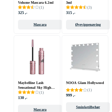
Volume Mascara 6.2ml
3ml
(
1
)
(
3
)
325 ,-
315 ,-
Mascara
Øyevippenæring
Maybelline Lash
NOOA Glam Hollywood
Sensational Sky High
(
1
)
(
1
)
Mascara
999 ,-
130 ,-
Sminketilbehør
Mascara