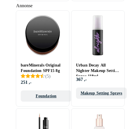
Annonse
bareMinerals Original
Urban Decay All
Foundation SPF15 8g
Nighter Makeup Setting
(
5
)
Spray 118ml
367 ,-
251 ,-
Makeup Setting Sprays
Foundation