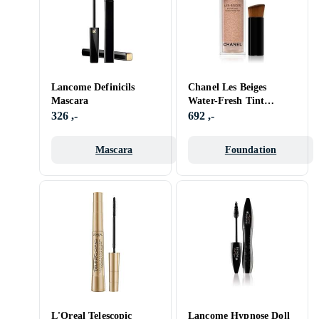
Lancome Definicils
Chanel Les Beiges
Mascara
Water-Fresh Tint
Foundation 30ml
326 ,-
692 ,-
Mascara
Foundation
L'Oreal Telescopic
Lancome Hypnose Doll