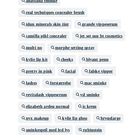
anastasia sminke
real techniques concealer brush
idun minerals skin tint
grande vippeserum
camilla pihl concealer
jet set sun bt cosmetics
multi no
morphe setting spray
kylie lip kit
cheeks
blyant penn
pretty in pink
facial
falske vipper
lashes
forstørrelse
mac sminke
revitalash vippeserum
ysl sminke
elizabeth arden normal
is krem
nyx makeup
kylie lip gloss
brynsfarge
sminkespeil med led lys
rubinstein