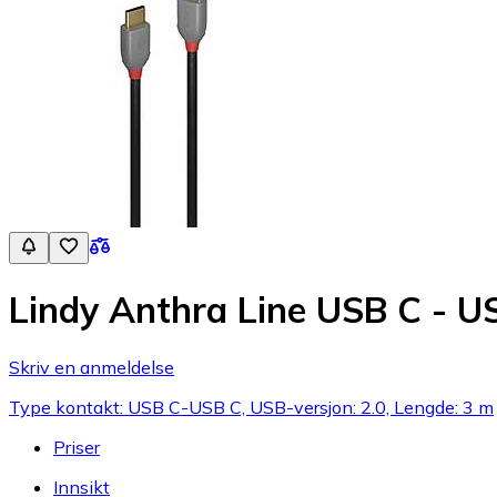
Lindy Anthra Line USB C - U
Skriv en anmeldelse
Type kontakt: USB C-USB C, USB-versjon: 2.0, Lengde: 3 m
Priser
Innsikt