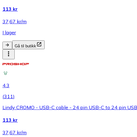
113 kr
37,67 kr/m
I lager
Gå til butikk
4.3
(
311
)
Lindy CROMO - USB-C cable - 24 pin USB-C to 24 pin USB
113 kr
37,67 kr/m