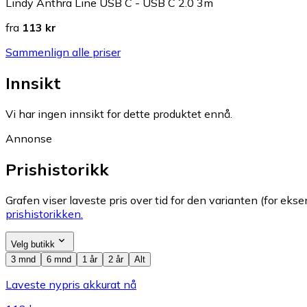
Lindy Anthra Line USB C - USB C 2.0 3m
fra
113 kr
Sammenlign alle priser
Innsikt
Vi har ingen innsikt for dette produktet ennå.
Annonse
Prishistorikk
Grafen viser laveste pris over tid for den varianten (for eksem
prishistorikken.
Velg butikk
3 mnd
6 mnd
1 år
2 år
Alt
Laveste nypris akkurat nå