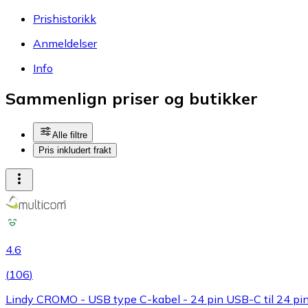
Prishistorikk
Anmeldelser
Info
Sammenlign priser og butikker
Alle filtre
Pris inkludert frakt
4.6
(
106
)
Lindy CROMO - USB type C-kabel - 24 pin USB-C til 24 pi