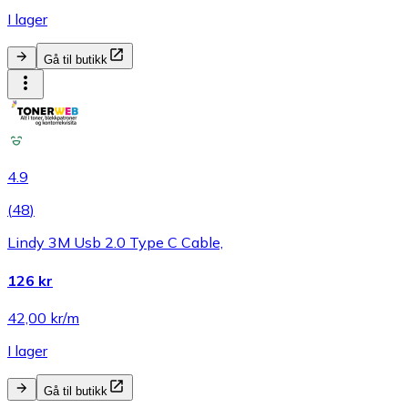
I lager
Gå til butikk
4.9
(
48
)
Lindy 3M Usb 2.0 Type C Cable,
126 kr
42,00 kr/m
I lager
Gå til butikk