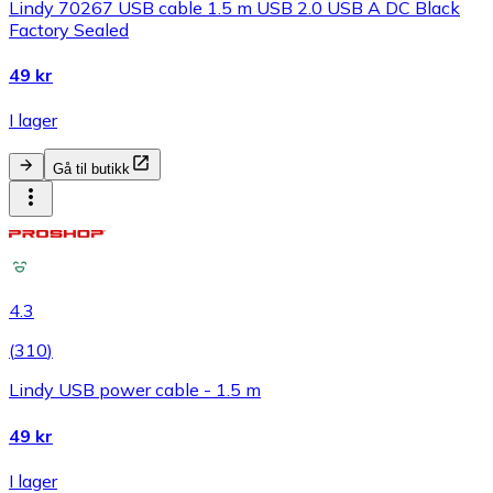
Lindy 70267 USB cable 1.5 m USB 2.0 USB A DC Black
Factory Sealed
49 kr
I lager
Gå til butikk
4.3
(
310
)
Lindy USB power cable - 1.5 m
49 kr
I lager