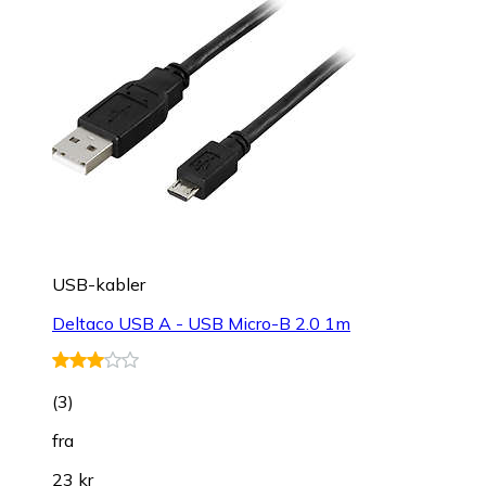
USB-kabler
Deltaco USB A - USB Micro-B 2.0 1m
(
3
)
fra
23 kr