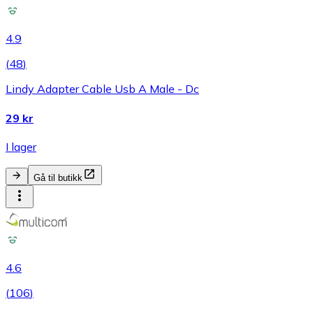
4.9
(
48
)
Lindy Adapter Cable Usb A Male - Dc
29 kr
I lager
Gå til butikk
4.6
(
106
)