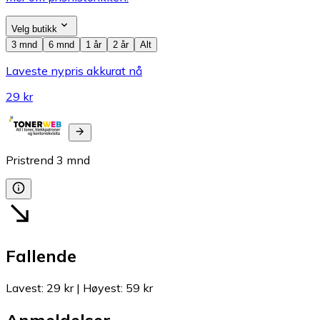
Velg butikk
3 mnd
6 mnd
1 år
2 år
Alt
Laveste nypris akkurat nå
29 kr
Pristrend
3
mnd
Fallende
Lavest
:
29 kr
|
Høyest
:
59 kr
Anmeldelser