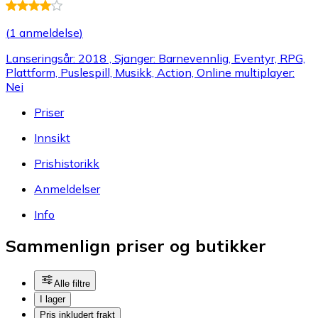
(
1 anmeldelse
)
Lanseringsår: 2018 , Sjanger: Barnevennlig, Eventyr, RPG,
Plattform, Puslespill, Musikk, Action, Online multiplayer:
Nei
Priser
Innsikt
Prishistorikk
Anmeldelser
Info
Sammenlign priser og butikker
Alle filtre
I lager
Pris inkludert frakt