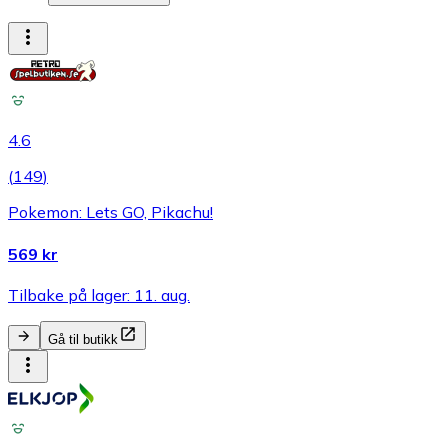
4.6
(
149
)
Pokemon: Lets GO, Pikachu!
569 kr
Tilbake på lager: 11. aug.
Gå til butikk