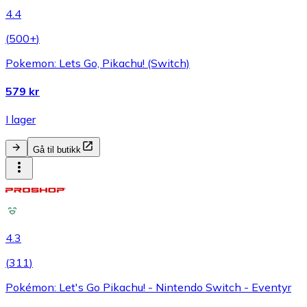
4.4
(
500+
)
Pokemon: Lets Go, Pikachu! (Switch)
579 kr
I lager
Gå til butikk
4.3
(
311
)
Pokémon: Let's Go Pikachu! - Nintendo Switch - Eventyr