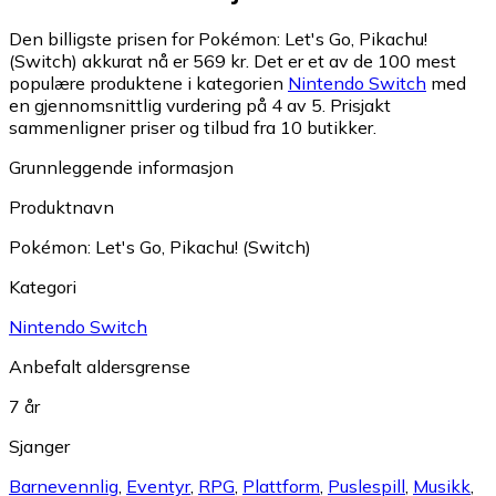
Den billigste prisen for Pokémon: Let's Go, Pikachu!
(Switch) akkurat nå er 569 kr.
Det er et av de 100 mest
populære produktene i kategorien
Nintendo Switch
med
en gjennomsnittlig vurdering på 4 av 5.
Prisjakt
sammenligner priser og tilbud fra 10 butikker.
Grunnleggende informasjon
Produktnavn
Pokémon: Let's Go, Pikachu! (Switch)
Kategori
Nintendo Switch
Anbefalt aldersgrense
7 år
Sjanger
Barnevennlig
,
Eventyr
,
RPG
,
Plattform
,
Puslespill
,
Musikk
,