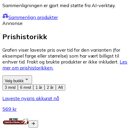
Sammenligningen er gjort med støtte fra AI-verktøy.
Sammenlign produkter
Annonse
Prishistorikk
Grafen viser laveste pris over tid for den varianten (for
eksempel farge eller størrelse) som har vært billigst til
enhver tid. Frakt og brukte produkter er ikke inkludert.
Les
mer om prishistorikken.
Velg butikk
3 mnd
6 mnd
1 år
2 år
Alt
Laveste nypris akkurat nå
569 kr