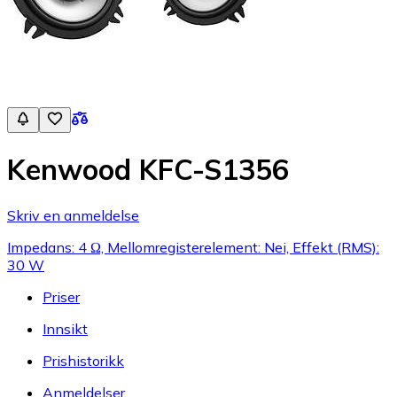
Kenwood KFC-S1356
Skriv en anmeldelse
Impedans: 4 Ω, Mellomregisterelement: Nei, Effekt (RMS):
30 W
Priser
Innsikt
Prishistorikk
Anmeldelser