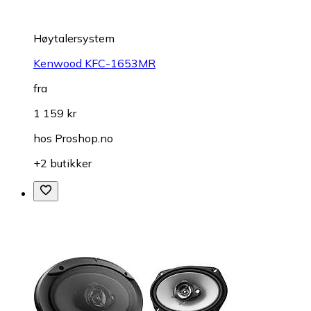
Høytalersystem
Kenwood KFC-1653MR
fra
1 159 kr
hos
Proshop.no
+2 butikker