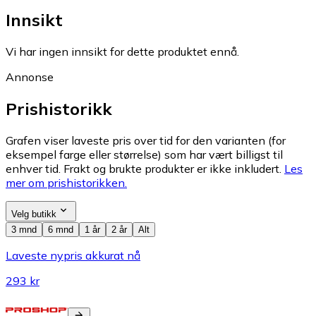
Innsikt
Vi har ingen innsikt for dette produktet ennå.
Annonse
Prishistorikk
Grafen viser laveste pris over tid for den varianten (for
eksempel farge eller størrelse) som har vært billigst til
enhver tid. Frakt og brukte produkter er ikke inkludert.
Les
mer om prishistorikken.
Velg butikk
3 mnd
6 mnd
1 år
2 år
Alt
Laveste nypris akkurat nå
293 kr