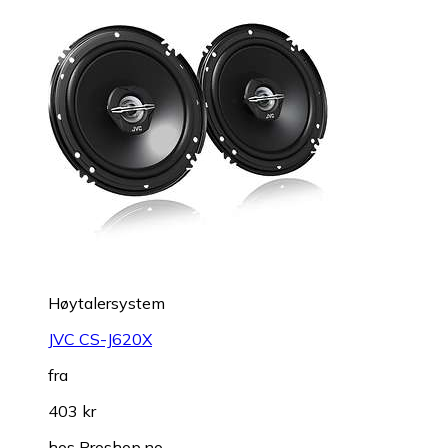
Høytalersystem
JVC CS-J620X
fra
403 kr
hos
Proshop.no