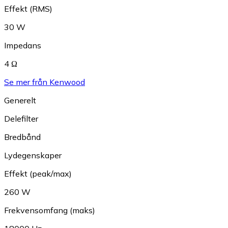
Effekt (RMS)
30 W
Impedans
4 Ω
Se mer från Kenwood
Generelt
Delefilter
Bredbånd
Lydegenskaper
Effekt (peak/max)
260 W
Frekvensomfang (maks)