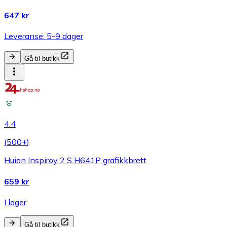
647 kr
Leveranse: 5-9 dager
Gå til butikk
4.4
(
500+
)
Huion Inspiroy 2 S H641P grafikkbrett
659 kr
I lager
Gå til butikk