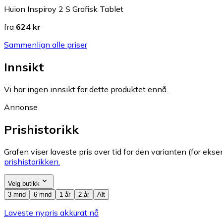
Huion Inspiroy 2 S Grafisk Tablet
fra
624 kr
Sammenlign alle priser
Innsikt
Vi har ingen innsikt for dette produktet ennå.
Annonse
Prishistorikk
Grafen viser laveste pris over tid for den varianten (for eksem
prishistorikken.
Velg butikk
3 mnd
6 mnd
1 år
2 år
Alt
Laveste nypris akkurat nå