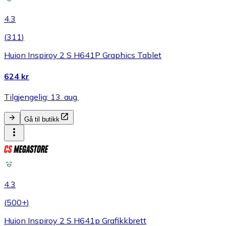
4.3
(
311
)
Huion Inspiroy 2 S H641P Graphics Tablet
624 kr
Tilgjengelig: 13. aug.
Gå til butikk
4.3
(
500+
)
Huion Inspiroy 2 S H641p Grafikkbrett