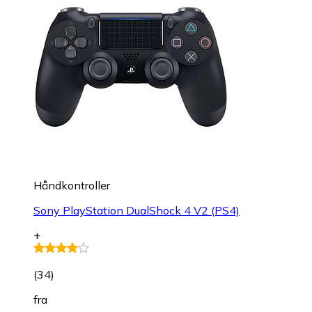
Håndkontroller
Sony PlayStation DualShock 4 V2 (PS4)
+
(
34
)
fra