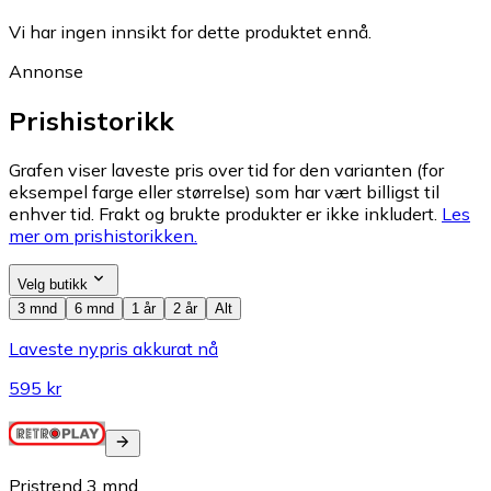
Vi har ingen innsikt for dette produktet ennå.
Annonse
Prishistorikk
Grafen viser laveste pris over tid for den varianten (for
eksempel farge eller størrelse) som har vært billigst til
enhver tid. Frakt og brukte produkter er ikke inkludert.
Les
mer om prishistorikken.
Velg butikk
3 mnd
6 mnd
1 år
2 år
Alt
Laveste nypris akkurat nå
595 kr
Pristrend
3
mnd