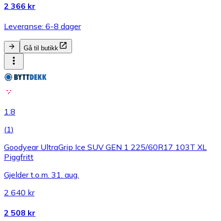
2 366 kr
Leveranse: 6-8 dager
Gå til butikk
1.8
(
1
)
Goodyear UltraGrip Ice SUV GEN 1 225/60R17 103T XL
Piggfritt
Gjelder t.o.m. 31. aug.
2 640 kr
2 508 kr