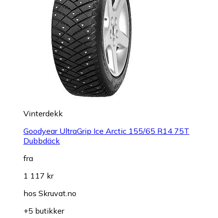
Vinterdekk
Goodyear UltraGrip Ice Arctic 155/65 R14 75T
Dubbdäck
fra
1 117 kr
hos
Skruvat.no
+5 butikker