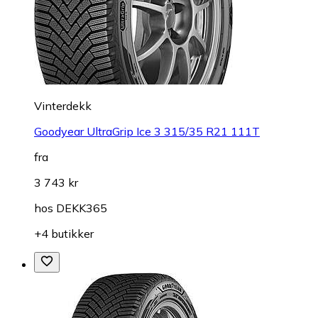
Vinterdekk
Goodyear UltraGrip Ice 3 315/35 R21 111T
fra
3 743 kr
hos
DEKK365
+4 butikker