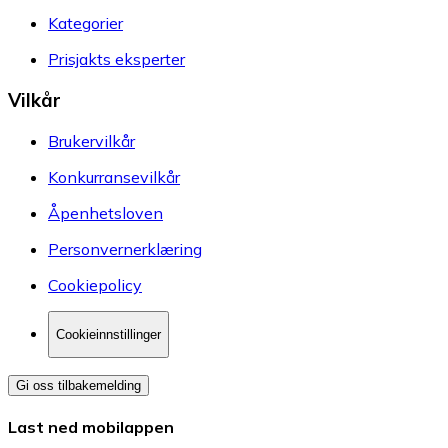
Kategorier
Prisjakts eksperter
Vilkår
Brukervilkår
Konkurransevilkår
Åpenhetsloven
Personvernerklæring
Cookiepolicy
Cookieinnstillinger
Gi oss tilbakemelding
Last ned mobilappen