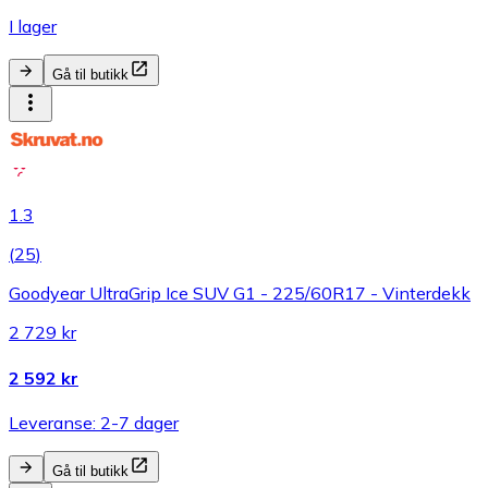
I lager
Gå til butikk
1.3
(
25
)
Goodyear UltraGrip Ice SUV G1 - 225/60R17 - Vinterdekk
2 729 kr
2 592 kr
Leveranse: 2-7 dager
Gå til butikk