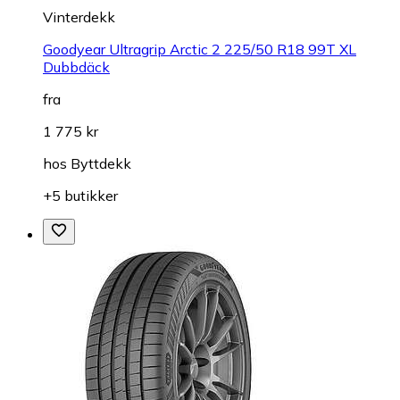
Vinterdekk
Goodyear Ultragrip Arctic 2 225/50 R18 99T XL
Dubbdäck
fra
1 775 kr
hos
Byttdekk
+5 butikker