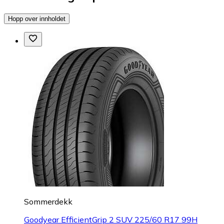
Hopp over innholdet
Sommerdekk
Goodyear EfficientGrip 2 SUV 225/60 R17 99H