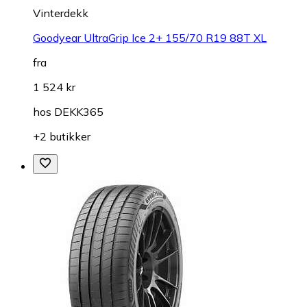
Vinterdekk
Goodyear UltraGrip Ice 2+ 155/70 R19 88T XL
fra
1 524 kr
hos
DEKK365
+2 butikker