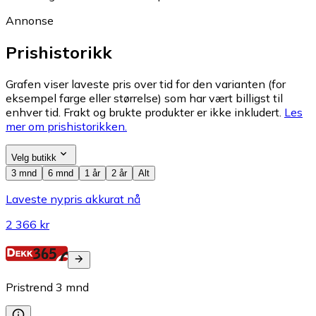
Annonse
Prishistorikk
Grafen viser laveste pris over tid for den varianten (for
eksempel farge eller størrelse) som har vært billigst til
enhver tid. Frakt og brukte produkter er ikke inkludert.
Les
mer om prishistorikken.
Velg butikk
3 mnd
6 mnd
1 år
2 år
Alt
Laveste nypris akkurat nå
2 366 kr
Pristrend
3
mnd