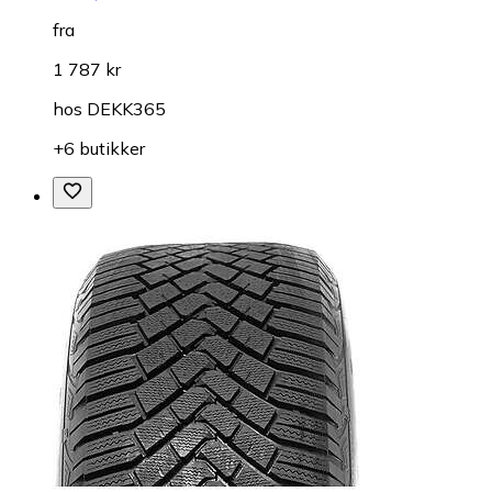
fra
1 787 kr
hos
DEKK365
+6 butikker