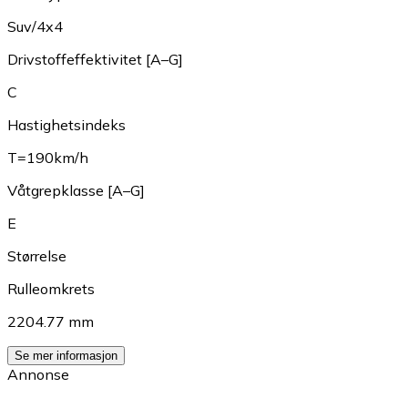
Suv/4x4
Drivstoffeffektivitet [A–G]
C
Hastighetsindeks
T=190km/h
Våtgrepklasse [A–G]
E
Størrelse
Rulleomkrets
2204.77 mm
Se mer informasjon
Annonse