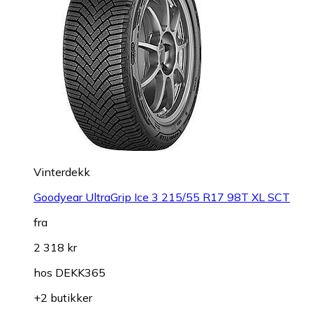
Vinterdekk
Goodyear UltraGrip Ice 3 215/55 R17 98T XL SCT
fra
2 318 kr
hos
DEKK365
+2 butikker