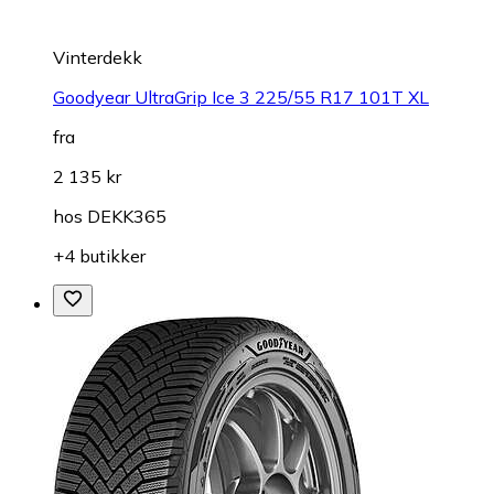
Vinterdekk
Goodyear UltraGrip Ice 3 225/55 R17 101T XL
fra
2 135 kr
hos
DEKK365
+4 butikker