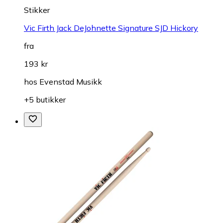
Stikker
Vic Firth Jack DeJohnette Signature SJD Hickory
fra
193 kr
hos
Evenstad Musikk
+5 butikker