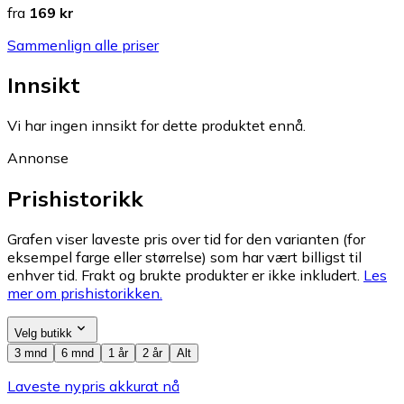
fra
169 kr
Sammenlign alle priser
Innsikt
Vi har ingen innsikt for dette produktet ennå.
Annonse
Prishistorikk
Grafen viser laveste pris over tid for den varianten (for
eksempel farge eller størrelse) som har vært billigst til
enhver tid. Frakt og brukte produkter er ikke inkludert.
Les
mer om prishistorikken.
Velg butikk
3 mnd
6 mnd
1 år
2 år
Alt
Laveste nypris akkurat nå