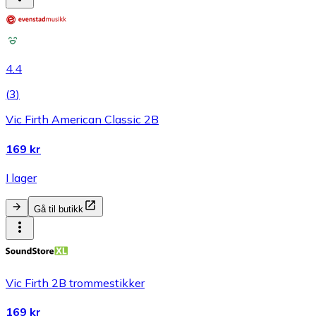
4.4
(
3
)
Vic Firth American Classic 2B
169 kr
I lager
Gå til butikk
Vic Firth 2B trommestikker
169 kr