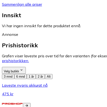
Sammenlign alle priser
Innsikt
Vi har ingen innsikt for dette produktet ennå.
Annonse
Prishistorikk
Grafen viser laveste pris over tid for den varianten (for eksem
prishistorikken.
Velg butikk
3 mnd
6 mnd
1 år
2 år
Alt
Laveste nypris akkurat nå
475 kr