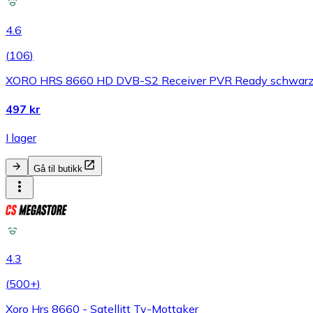
4.6
(
106
)
XORO HRS 8660 HD DVB-S2 Receiver PVR Ready schwar
497 kr
I lager
Gå til butikk
4.3
(
500+
)
Xoro Hrs 8660 - Satellitt Tv-Mottaker