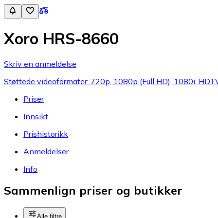
Xoro HRS-8660
Skriv en anmeldelse
Støttede videoformater: 720p, 1080p (Full HD), 1080i, HDTV-
Priser
Innsikt
Prishistorikk
Anmeldelser
Info
Sammenlign priser og butikker
Alle filtre