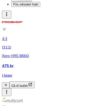
Pris inkludert frakt
4.3
(
311
)
Xoro HRS 8660
475 kr
I lager
Gå til butikk