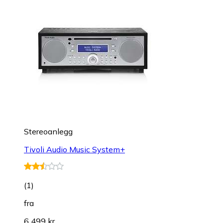
Stereoanlegg
Tivoli Audio Music System+
(
1
)
fra
6 499 kr