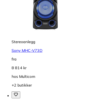
Stereoanlegg
Sony MHC-V73D
fra
8 814 kr
hos
Multicom
+2 butikker