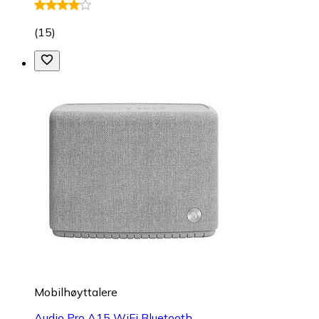
(
15
)
Mobilhøyttalere
Audio Pro A15 WiFi Bluetooth