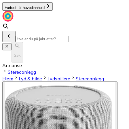
Fortsett til hovedinnhold
Søk
Annonse
Stereoanlegg
Hjem
Lyd & bilde
Lydspillere
Stereoanlegg