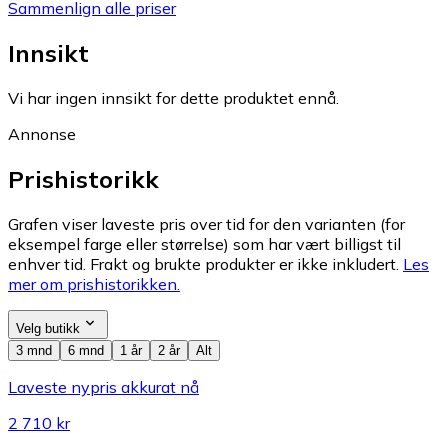
Sammenlign alle priser
Innsikt
Vi har ingen innsikt for dette produktet ennå.
Annonse
Prishistorikk
Grafen viser laveste pris over tid for den varianten (for
eksempel farge eller størrelse) som har vært billigst til
enhver tid. Frakt og brukte produkter er ikke inkludert.
Les
mer om prishistorikken.
Velg butikk
3 mnd
6 mnd
1 år
2 år
Alt
Laveste nypris akkurat nå
2 710 kr