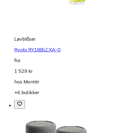
Løvblåser
Ryobi RY18BLCXA-0
fra
1 529 kr
hos
Montér
+6 butikker