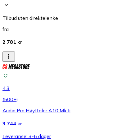
Tilbud uten direktelenke
fra
2 781 kr
4.3
(
500+
)
Audio Pro Høyttaler A10 Mk Ii
3 744 kr
Leveranse: 3-6 dager