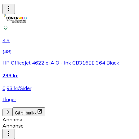
4.9
(
48
)
HP OfficeJet 4622 e-AiO - Ink CB316EE 364 Black
233 kr
0,93 kr/Sider
I lager
Gå til butikk
Annonse
Annonse