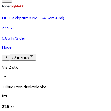
HP Blekkpatron No.364 Sort (6ml)
215 kr
0,86 kr/Sider
I lager
Gå til butikk
Vis 2 stk
Tilbud uten direktelenke
fra
225 kr