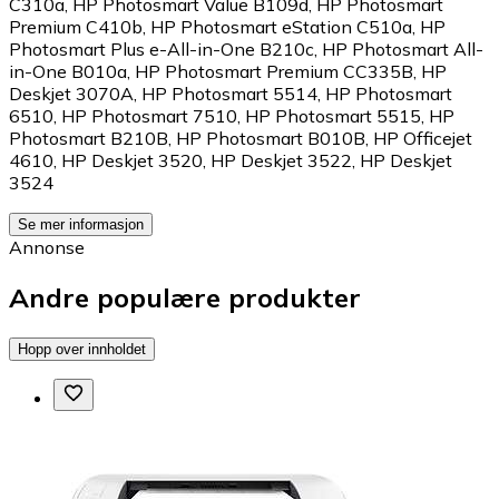
C310a
,
HP Photosmart Value B109d
,
HP Photosmart
Premium C410b
,
HP Photosmart eStation C510a
,
HP
Photosmart Plus e-All-in-One B210c
,
HP Photosmart All-
in-One B010a
,
HP Photosmart Premium CC335B
,
HP
Deskjet 3070A
,
HP Photosmart 5514
,
HP Photosmart
6510
,
HP Photosmart 7510
,
HP Photosmart 5515
,
HP
Photosmart B210B
,
HP Photosmart B010B
,
HP Officejet
4610
,
HP Deskjet 3520
,
HP Deskjet 3522
,
HP Deskjet
3524
Se mer informasjon
Annonse
Andre populære produkter
Hopp over innholdet