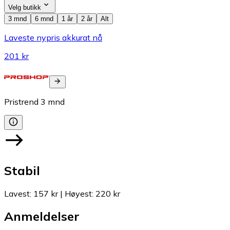
Velg butikk
3 mnd
6 mnd
1 år
2 år
Alt
Laveste nypris akkurat nå
201 kr
Pristrend
3
mnd
Stabil
Lavest
:
157 kr
|
Høyest
:
220 kr
Anmeldelser