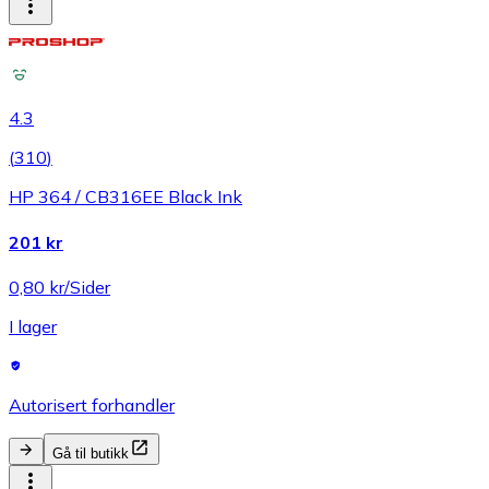
4.3
(
310
)
HP 364 / CB316EE Black Ink
201 kr
0,80 kr/Sider
I lager
Autorisert forhandler
Gå til butikk