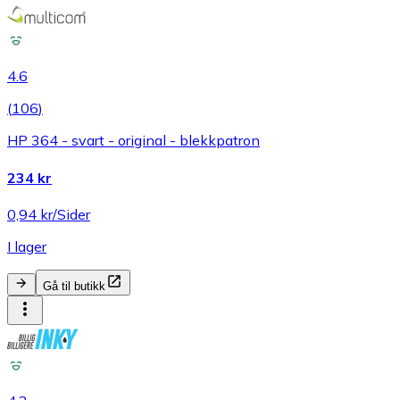
4.6
(
106
)
HP 364 - svart - original - blekkpatron
234 kr
0,94 kr/Sider
I lager
Gå til butikk