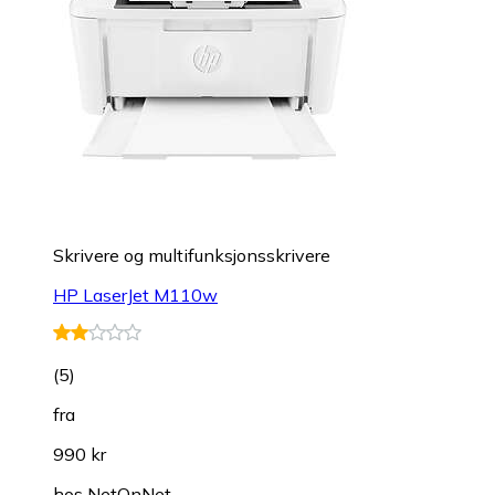
Skrivere og multifunksjonsskrivere
HP LaserJet M110w
(
5
)
fra
990 kr
hos
NetOnNet