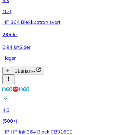
4.3
(
12
)
HP 364 Blekkpatron svart
235 kr
0,94 kr/Sider
I lager
Gå til butikk
4.6
(
500+
)
HP HP Ink 364 Black CB316EE