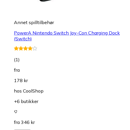
Annet spilltilbehør
PowerA Nintendo Switch Joy-Con Charging Dock
(Switch)
(
1
)
fra
178 kr
hos
CoolShop
+6 butikker
fra 346 kr