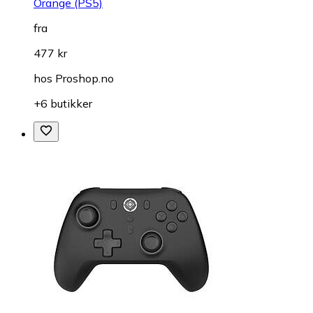
Orange (PS5)
fra
477 kr
hos
Proshop.no
+6 butikker