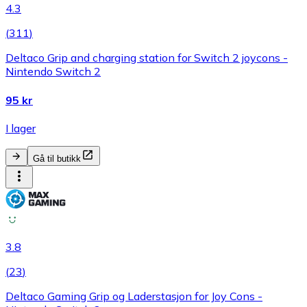
4.3
(
311
)
Deltaco Grip and charging station for Switch 2 joycons -
Nintendo Switch 2
95 kr
I lager
Gå til butikk
3.8
(
23
)
Deltaco Gaming Grip og Laderstasjon for Joy Cons -