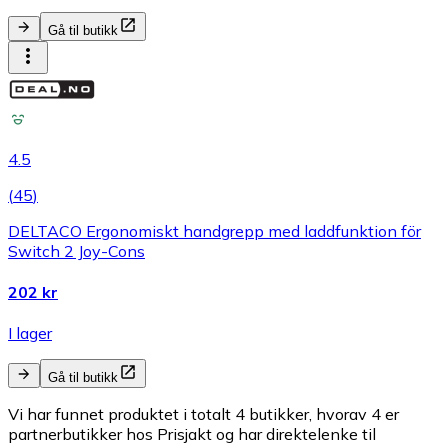
Gå til butikk
4.5
(
45
)
DELTACO Ergonomiskt handgrepp med laddfunktion för
Switch 2 Joy-Cons
202 kr
I lager
Gå til butikk
Vi har funnet produktet i totalt 4 butikker, hvorav 4 er
partnerbutikker hos Prisjakt og har direktelenke til