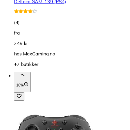
Deltaco GAM-139 (PS4)
(
4
)
fra
249 kr
hos
MaxGaming.no
+7 butikker
16%