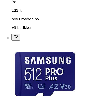
fra
222 kr
hos
Proshop.no
+3 butikker