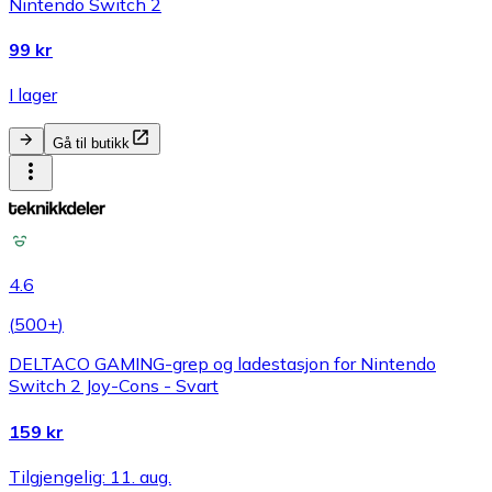
Nintendo Switch 2
99 kr
I lager
Gå til butikk
4.6
(
500+
)
DELTACO GAMING-grep og ladestasjon for Nintendo
Switch 2 Joy-Cons - Svart
159 kr
Tilgjengelig: 11. aug.