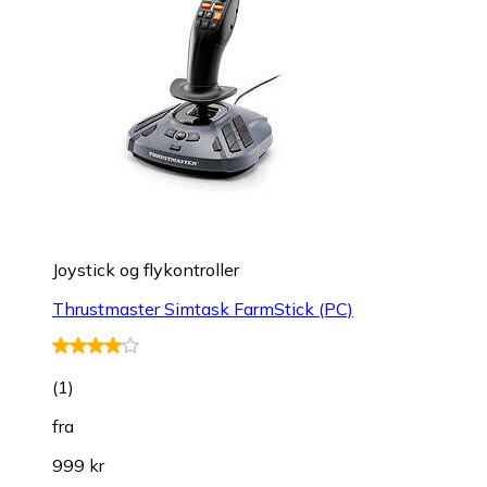
Joystick og flykontroller
Thrustmaster Simtask FarmStick (PC)
(
1
)
fra
999 kr