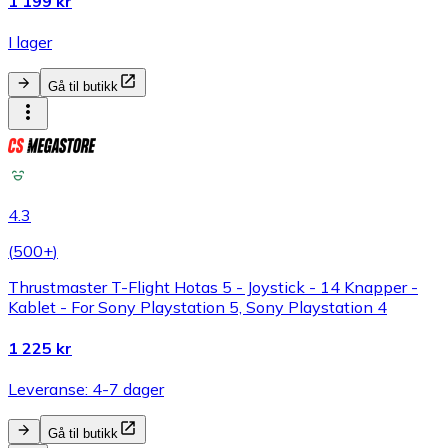
1 199 kr
I lager
Gå til butikk
4.3
(
500+
)
Thrustmaster T-Flight Hotas 5 - Joystick - 14 Knapper -
Kablet - For Sony Playstation 5, Sony Playstation 4
1 225 kr
Leveranse: 4-7 dager
Gå til butikk