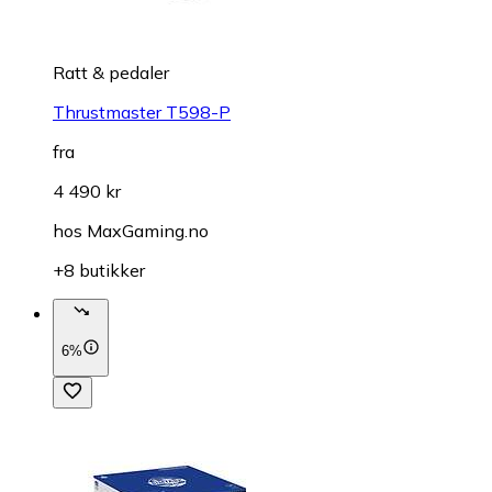
Ratt & pedaler
Thrustmaster T598-P
fra
4 490 kr
hos
MaxGaming.no
+8 butikker
6%