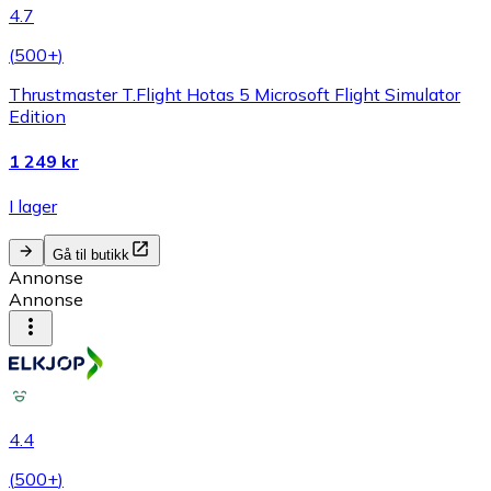
4.7
(
500+
)
Thrustmaster T.Flight Hotas 5 Microsoft Flight Simulator
Edition
1 249 kr
I lager
Gå til butikk
Annonse
Annonse
4.4
(
500+
)