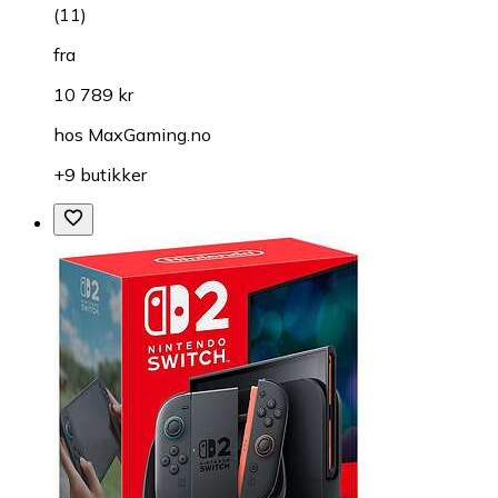
(
11
)
fra
10 789 kr
hos
MaxGaming.no
+9 butikker