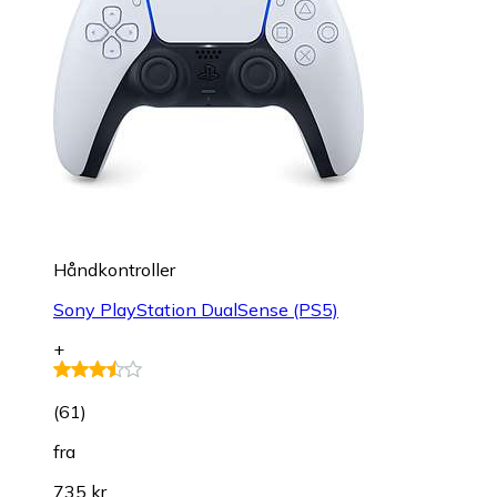
Håndkontroller
Sony PlayStation DualSense (PS5)
+
(
61
)
fra
735 kr