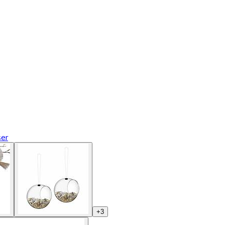
ser
+
3