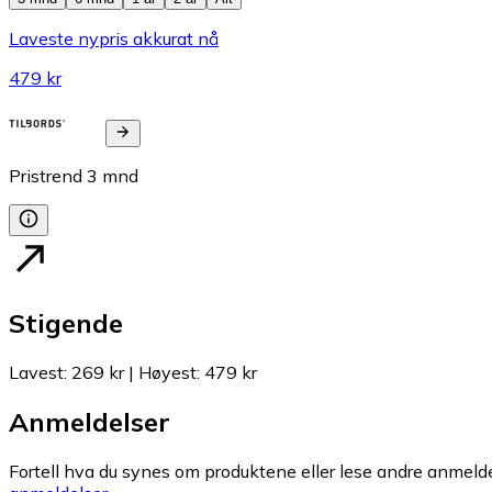
Laveste nypris akkurat nå
479 kr
Pristrend
3
mnd
Stigende
Lavest
:
269 kr
|
Høyest
:
479 kr
Anmeldelser
Fortell hva du synes om produktene eller lese andre anmeldel