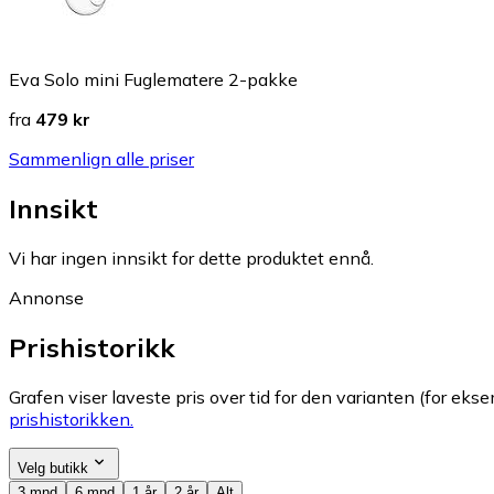
Eva Solo mini Fuglematere 2-pakke
fra
479 kr
Sammenlign alle priser
Innsikt
Vi har ingen innsikt for dette produktet ennå.
Annonse
Prishistorikk
Grafen viser laveste pris over tid for den varianten (for eksem
prishistorikken.
Velg butikk
3 mnd
6 mnd
1 år
2 år
Alt