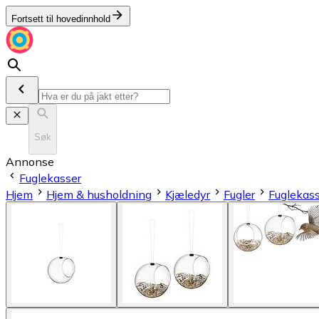
Fortsett til hovedinnhold
Søk
Annonse
Fuglekasser
Hjem
Hjem & husholdning
Kjæledyr
Fugler
Fuglekas