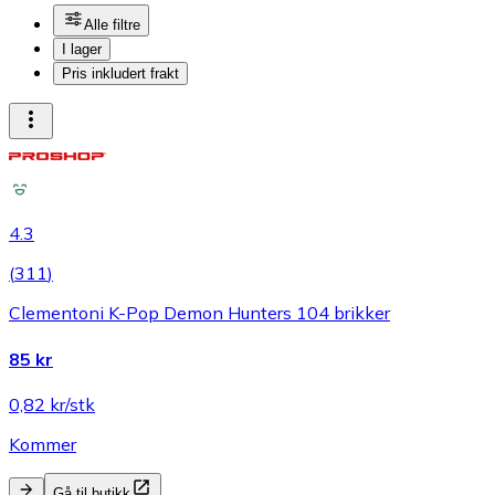
Alle filtre
I lager
Pris inkludert frakt
4.3
(
311
)
Clementoni K-Pop Demon Hunters 104 brikker
85 kr
0,82 kr/stk
Kommer
Gå til butikk