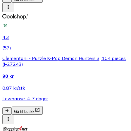
4.3
(
57
)
Clementoni - Puzzle K-Pop Demon Hunters 3, 104 pieces
(I-27243)
90 kr
0,87 kr/stk
Leveranse: 4-7 dager
Gå til butikk