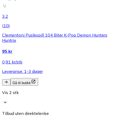
3.2
(
10
)
Clementoni Puslespill 104 Biter K-Pop Demon Hunters
Huntrix
95 kr
0,91 kr/stk
Leveranse: 1-3 dager
Gå til butikk
Vis 2 stk
Tilbud uten direktelenke