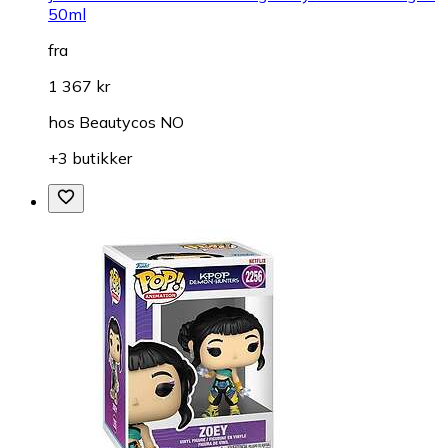
50ml
fra
1 367 kr
hos
Beautycos NO
+3 butikker