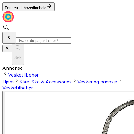
Fortsett til hovedinnhold
Søk
Annonse
Vesketilbehør
Hjem
Klær, Sko & Accessories
Vesker og bagasje
Vesketilbehør