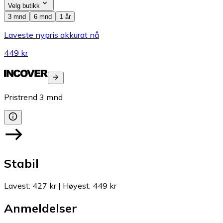
Velg butikk
3 mnd
6 mnd
1 år
Laveste nypris akkurat nå
449 kr
Pristrend
3
mnd
Stabil
Lavest
:
427 kr
|
Høyest
:
449 kr
Anmeldelser