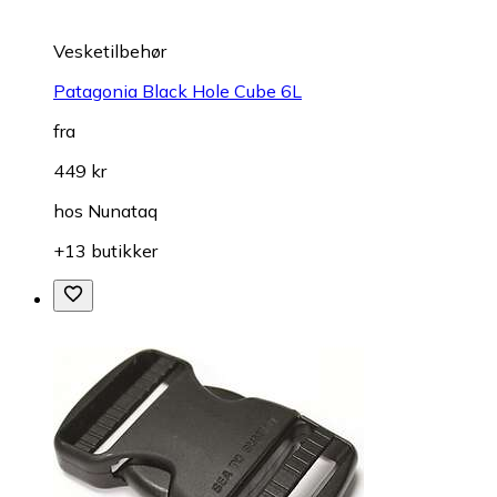
Vesketilbehør
Patagonia Black Hole Cube 6L
fra
449 kr
hos
Nunataq
+13 butikker