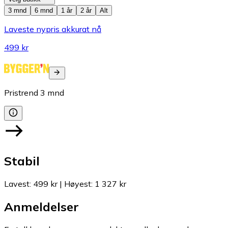
3 mnd
6 mnd
1 år
2 år
Alt
Laveste nypris akkurat nå
499 kr
Pristrend
3
mnd
Stabil
Lavest
:
499 kr
|
Høyest
:
1 327 kr
Anmeldelser