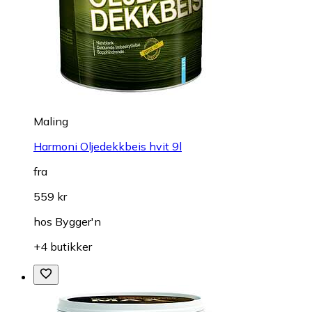
Maling
Harmoni Oljedekkbeis hvit 9l
fra
559 kr
hos
Bygger'n
+4 butikker