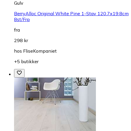
Gulv
BerryAlloc Original White Pine 1-Stav 120.7x19.8cm
8st/Frp
fra
298 kr
hos
FliseKompaniet
+5 butikker