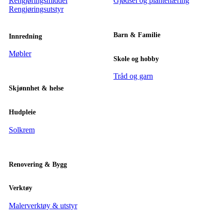
Rengjøringsmiddel
Gjødsel og plantenæring
Rengjøringsutstyr
Barn & Familie
Innredning
Møbler
Skole og hobby
Tråd og garn
Skjønnhet & helse
Hudpleie
Solkrem
Renovering & Bygg
Verktøy
Malerverktøy & utstyr