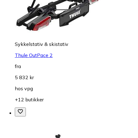
Sykkelstativ & skistativ
Thule OutPace 2
fra
5 832 kr
hos
vpg
+12 butikker