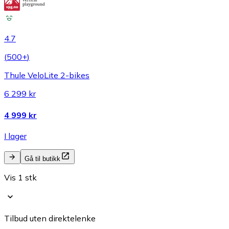
4.7
(
500+
)
Thule VeloLite 2-bikes
6 299 kr
4 999 kr
I lager
Gå til butikk
Vis 1 stk
Tilbud uten direktelenke