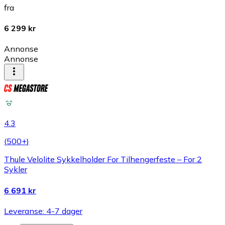
fra
6 299 kr
Annonse
Annonse
4.3
(
500+
)
Thule Velolite Sykkelholder For Tilhengerfeste – For 2
Sykler
6 691 kr
Leveranse: 4-7 dager