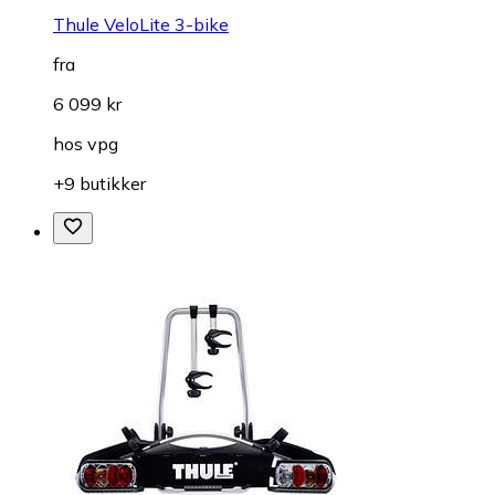
Thule VeloLite 3-bike
fra
6 099 kr
hos
vpg
+9 butikker