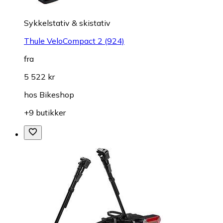
Sykkelstativ & skistativ
Thule VeloCompact 2 (924)
fra
5 522 kr
hos
Bikeshop
+9 butikker