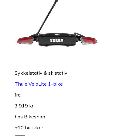
Sykkelstativ & skistativ
Thule VeloLite 1-bike
fra
3 919 kr
hos
Bikeshop
+10 butikker