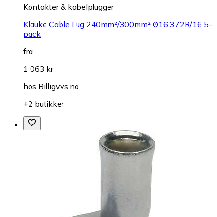
Kontakter & kabelplugger
Klauke Cable Lug 240mm²/300mm² Ø16 372R/16 5-
pack
fra
1 063 kr
hos
Billigvvs.no
+2 butikker