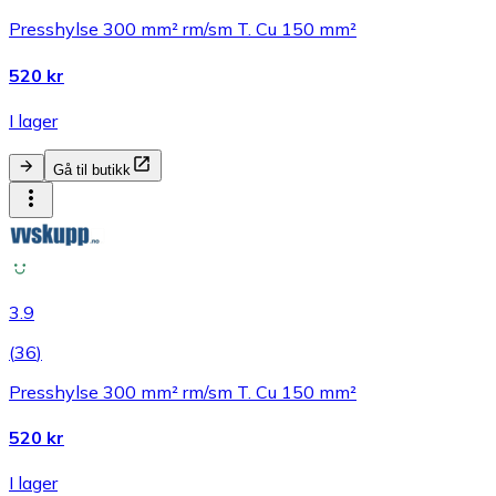
Presshylse 300 mm² rm/sm T. Cu 150 mm²
520 kr
I lager
Gå til butikk
3.9
(
36
)
Presshylse 300 mm² rm/sm T. Cu 150 mm²
520 kr
I lager