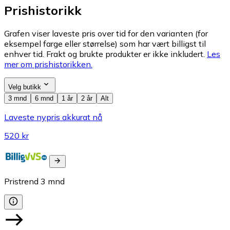
Prishistorikk
Grafen viser laveste pris over tid for den varianten (for
eksempel farge eller størrelse) som har vært billigst til
enhver tid. Frakt og brukte produkter er ikke inkludert.
Les
mer om prishistorikken.
Velg butikk
3 mnd
6 mnd
1 år
2 år
Alt
Laveste nypris akkurat nå
520 kr
Pristrend
3
mnd