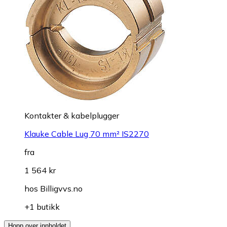
Kontakter & kabelplugger
Klauke Cable Lug 70 mm² IS2270
fra
1 564 kr
hos
Billigvvs.no
+1 butikk
Hopp over innholdet