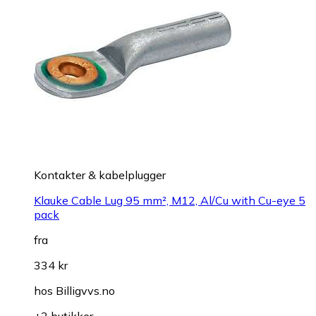
Kontakter & kabelplugger
Klauke Cable Lug 95 mm², M12, Al/Cu with Cu-eye 5
pack
fra
334 kr
hos
Billigvvs.no
+2 butikker