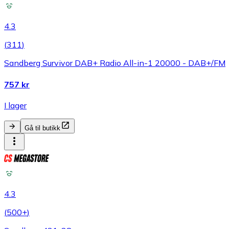
4.3
(
311
)
Sandberg Survivor DAB+ Radio All-in-1 20000 - DAB+/FM
757 kr
I lager
Gå til butikk
4.3
(
500+
)