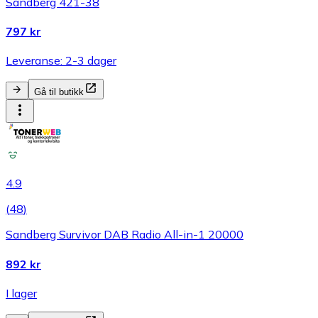
Sandberg 421-38
797 kr
Leveranse: 2-3 dager
Gå til butikk
4.9
(
48
)
Sandberg Survivor DAB Radio All-in-1 20000
892 kr
I lager