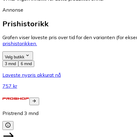
Annonse
Prishistorikk
Grafen viser laveste pris over tid for den varianten (for eksem
prishistorikken.
Velg butikk
3 mnd
6 mnd
Laveste nypris akkurat nå
757 kr
Pristrend
3
mnd