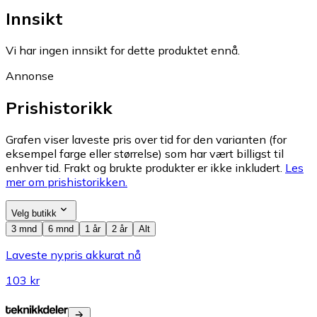
Innsikt
Vi har ingen innsikt for dette produktet ennå.
Annonse
Prishistorikk
Grafen viser laveste pris over tid for den varianten (for
eksempel farge eller størrelse) som har vært billigst til
enhver tid. Frakt og brukte produkter er ikke inkludert.
Les
mer om prishistorikken.
Velg butikk
3 mnd
6 mnd
1 år
2 år
Alt
Laveste nypris akkurat nå
103 kr