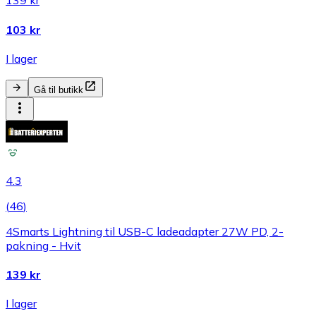
139 kr
103 kr
I lager
Gå til butikk
4.3
(
46
)
4Smarts Lightning til USB-C ladeadapter 27W PD, 2-
pakning - Hvit
139 kr
I lager