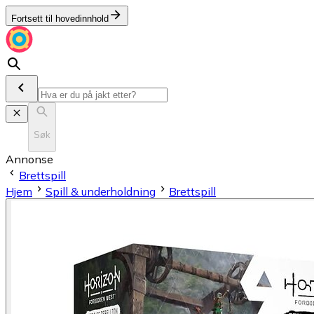
Fortsett til hovedinnhold
Søk
Annonse
Brettspill
Hjem
Spill & underholdning
Brettspill