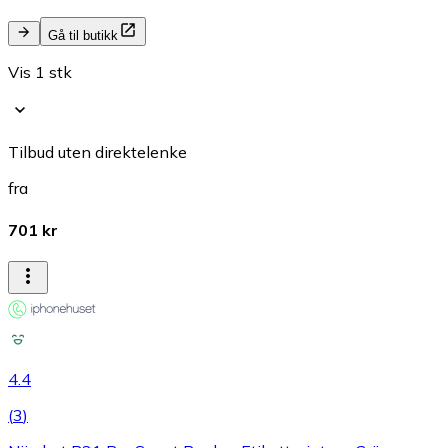
Gå til butikk
Vis 1 stk
Tilbud uten direktelenke
fra
701 kr
4.4
(
3
)