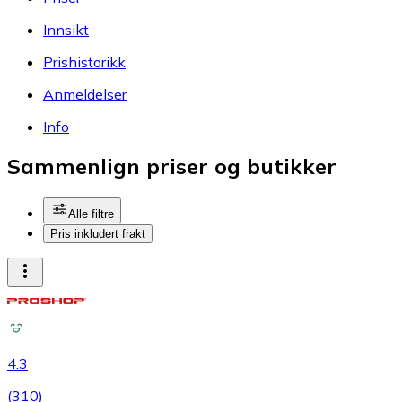
Innsikt
Prishistorikk
Anmeldelser
Info
Sammenlign priser og butikker
Alle filtre
Pris inkludert frakt
4.3
(
310
)