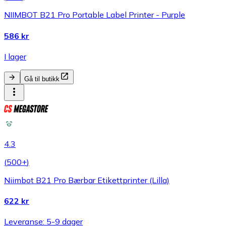
NIIMBOT B21 Pro Portable Label Printer - Purple
586 kr
I lager
Gå til butikk
4.3
(
500+
)
Niimbot B21 Pro Bærbar Etikettprinter (Lilla)
622 kr
Leveranse: 5-9 dager