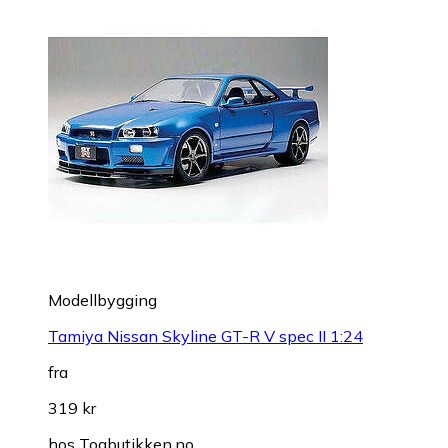
Modellbygging
Tamiya Nissan Skyline GT-R V spec II 1:24
fra
319 kr
hos
Togbutikken.no