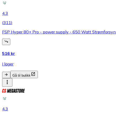
4.3
(
311
)
FSP Hyper 80+ Pro - power supply - 650 Watt Strømforsyni
516 kr
I lager
Gå til butikk
4.3