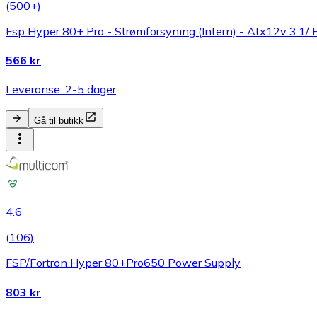
(
500+
)
Fsp Hyper 80+ Pro - Strømforsyning (Intern) - Atx12v 3.1/
566 kr
Leveranse: 2-5 dager
Gå til butikk
4.6
(
106
)
FSP/Fortron Hyper 80+Pro650 Power Supply
803 kr