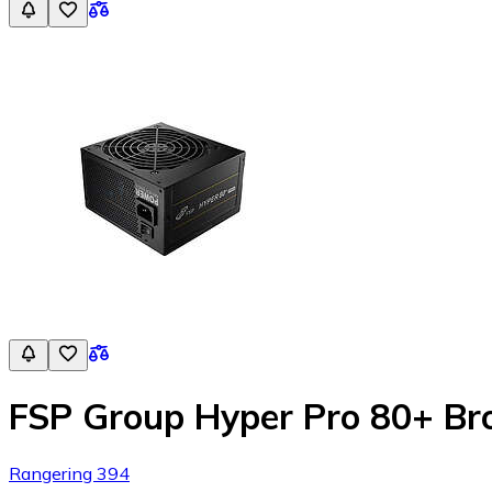
FSP Group Hyper Pro 80+ B
Rangering 394