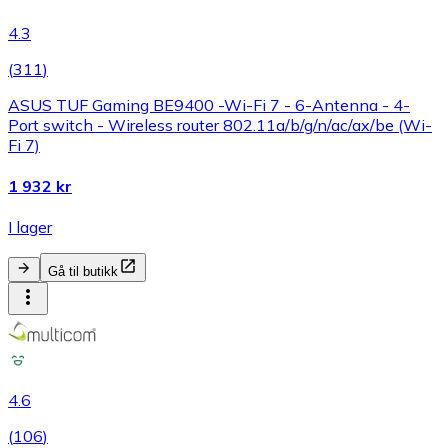
4.3
(
311
)
ASUS TUF Gaming BE9400 -Wi-Fi 7 - 6-Antenna - 4-
Port switch - Wireless router 802.11a/b/g/n/ac/ax/be (Wi-
Fi 7)
1 932 kr
I lager
Gå til butikk
4.6
(
106
)