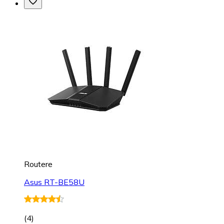
Routere
Asus RT-BE58U
(
4
)