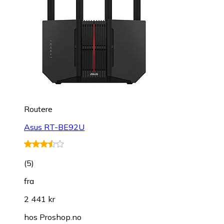
Routere
Asus RT-BE92U
(
5
)
fra
2 441 kr
hos
Proshop.no