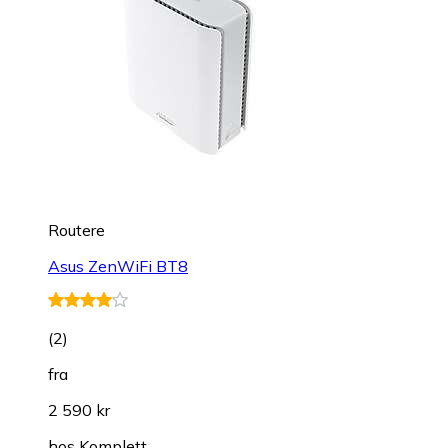
Routere
Asus ZenWiFi BT8
(
2
)
fra
2 590 kr
hos
Komplett