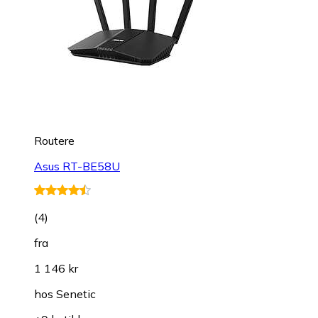
Routere
Asus RT-BE58U
(
4
)
fra
1 146 kr
hos
Senetic