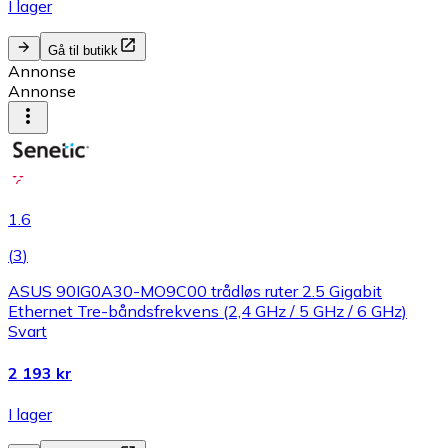
I lager
Gå til butikk
Annonse
Annonse
1.6
(
3
)
ASUS 90IG0A30-MO9C00 trådløs ruter 2.5 Gigabit
Ethernet Tre-båndsfrekvens (2,4 GHz / 5 GHz / 6 GHz)
Svart
2 193 kr
I lager