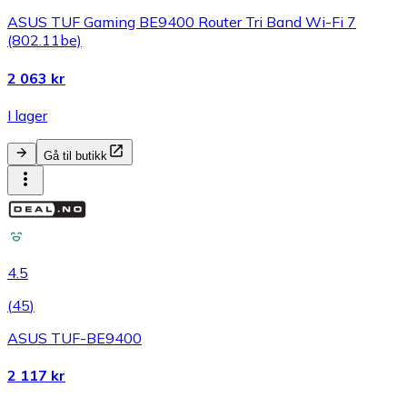
ASUS TUF Gaming BE9400 Router Tri Band Wi-Fi 7
(802.11be)
2 063 kr
I lager
Gå til butikk
4.5
(
45
)
ASUS TUF-BE9400
2 117 kr