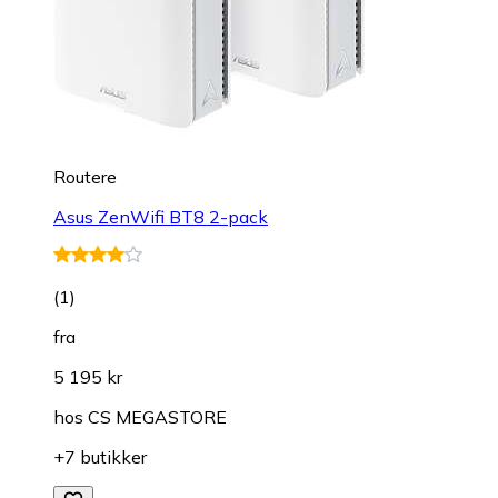
Routere
Asus ZenWifi BT8 2-pack
(
1
)
fra
5 195 kr
hos
CS MEGASTORE
+7 butikker