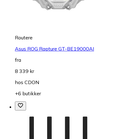
Routere
Asus ROG Rapture GT-BE19000AI
fra
8 339 kr
hos
CDON
+6 butikker