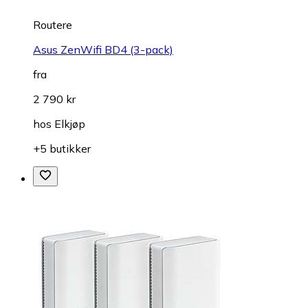
Routere
Asus ZenWifi BD4 (3-pack)
fra
2 790 kr
hos
Elkjøp
+5 butikker