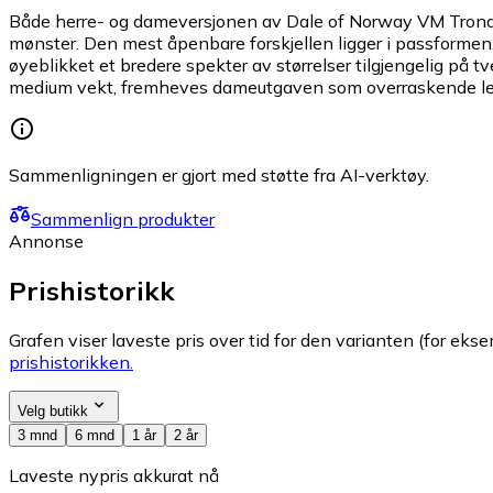
Både herre- og dameversjonen av Dale of Norway VM Trondhe
mønster. Den mest åpenbare forskjellen ligger i passformen,
øyeblikket et bredere spekter av størrelser tilgjengelig p
medium vekt, fremheves dameutgaven som overraskende lett i
Sammenligningen er gjort med støtte fra AI-verktøy.
Sammenlign produkter
Annonse
Prishistorikk
Grafen viser laveste pris over tid for den varianten (for eksem
prishistorikken.
Velg butikk
3 mnd
6 mnd
1 år
2 år
Laveste nypris akkurat nå