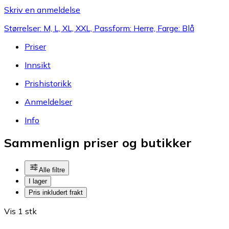
Skriv en anmeldelse
Størrelser: M, L, XL, XXL, Passform: Herre, Farge: Blå
Priser
Innsikt
Prishistorikk
Anmeldelser
Info
Sammenlign priser og butikker
Alle filtre
I lager
Pris inkludert frakt
Vis 1 stk