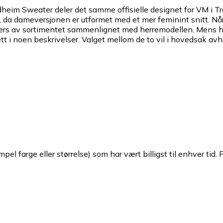
im Sweater deler det samme offisielle designet for VM i Tr
 da dameversjonen er utformet med et mer feminint snitt. Når 
å tvers av sortimentet sammenlignet med herremodellen. Mens 
 noen beskrivelser. Valget mellom de to vil i hovedsak avhe
pel farge eller størrelse) som har vært billigst til enhver tid. 