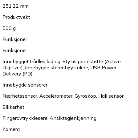
251.22 mm
Produktvekt
500 g
Funksjoner
Funksjoner
Innebygget trådløs lading
,
Stylus pennstøtte (Active
Digitizer)
,
Innebygde stereohøyttalere
,
USB Power
Delivery (PD)
Innebygde sensorer
Nærhetssensor
,
Accelerometer
,
Gyroskop
,
Hall sensor
Sikkerhet
Fingeravtrykklesere
,
Ansiktsgjenkjenning
Kamera