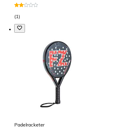
(
1
)
Padelracketer