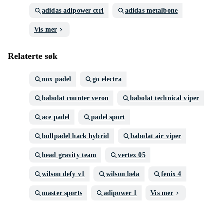
adidas adipower ctrl
adidas metalbone
Vis mer
Relaterte søk
nox padel
go electra
babolat counter veron
babolat technical viper
ace padel
padel sport
bullpadel hack hybrid
babolat air viper
head gravity team
vertex 05
wilson defy v1
wilson bela
fenix 4
master sports
adipower 1
Vis mer