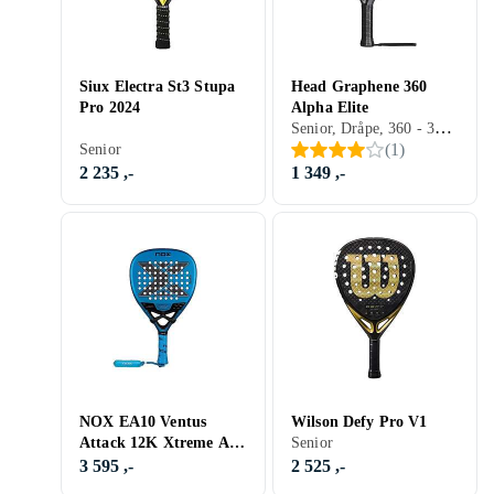
Siux Electra St3 Stupa
Head Graphene 360
Pro 2024
Alpha Elite
Senior, Dråpe, 360 - 380 g
(
1
)
Senior
2 235 ,-
1 349 ,-
NOX EA10 Ventus
Wilson Defy Pro V1
Attack 12K Xtreme Av
Senior
Edu Alonso 2026
3 595 ,-
2 525 ,-