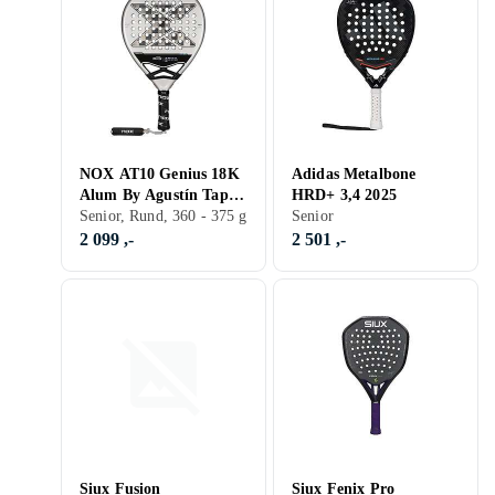
NOX AT10 Genius 18K
Adidas Metalbone
Alum By Agustín Tapia
HRD+ 3,4 2025
2024
Senior, Rund, 360 - 375 g
Senior
2 099 ,-
2 501 ,-
Siux Fusion
Siux Fenix Pro