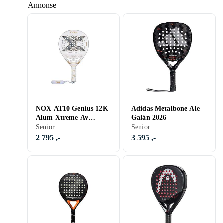
Annonse
NOX AT10 Genius 12K
Adidas Metalbone Ale
Alum Xtreme Av
Galán 2026
Agustin Tapia 2026
Senior
Senior
2 795 ,-
3 595 ,-