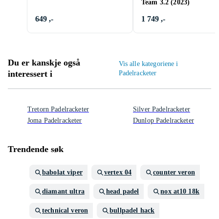
Team 3.2 (2023)
649 ,-
1 749 ,-
Du er kanskje også
Vis alle kategoriene i
interessert i
Padelracketer
Tretorn Padelracketer
Silver Padelracketer
Joma Padelracketer
Dunlop Padelracketer
Trendende søk
babolat viper
vertex 04
counter veron
diamant ultra
head padel
nox at10 18k
technical veron
bullpadel hack