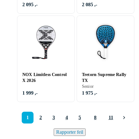
2 095 ,-
2 085 ,-
NOX Limitless Control
Tretorn Supreme Rally
X 2026
TX
Senior
1 999 ,-
1 975 ,-
1
2
3
4
5
8
11
Rapporter feil