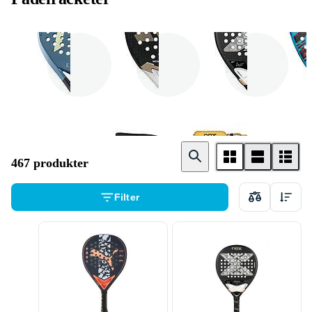
Head
Adidas
NOX
467 produkter
Filter