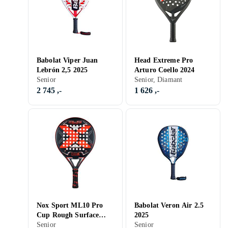
Babolat Viper Juan
Head Extreme Pro
Lebrón 2,5 2025
Arturo Coello 2024
Senior
Senior, Diamant
2 745 ,-
1 626 ,-
Nox Sport ML10 Pro
Babolat Veron Air 2.5
Cup Rough Surface
2025
Edition (2023)
Senior
Senior