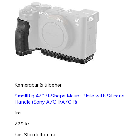
Kamerabur & tilbehør
SmallRig 4797l-Shape Mount Plate with Silicone
Handle (Sony A7C II/A7C R)
fra
729 kr
hos
Stjordalfoto.no