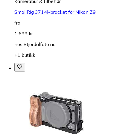
Kamerabur & tilbehør
SmallRig 3714l-bracket för Nikon Z9
fra
1 699 kr
hos
Stjordalfoto.no
+1 butikk