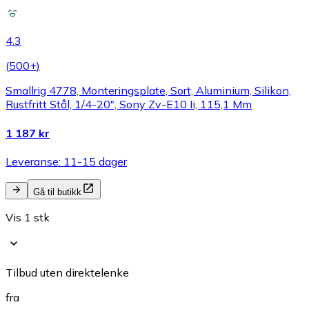
4.3
(
500+
)
Smallrig 4778, Monteringsplate, Sort, Aluminium, Silikon,
Rustfritt Stål, 1/4-20", Sony Zv-E10 Ii, 115,1 Mm
1 187 kr
Leveranse: 11-15 dager
Gå til butikk
Vis 1 stk
Tilbud uten direktelenke
fra