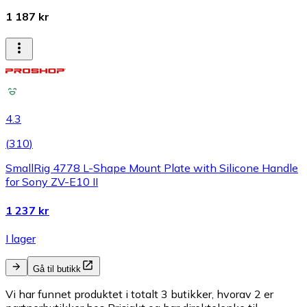
1 187 kr
4.3
(
310
)
SmallRig 4778 L-Shape Mount Plate with Silicone Handle
for Sony ZV-E10 II
1 237 kr
I lager
Gå til butikk
Vi har funnet produktet i totalt 3 butikker, hvorav 2 er