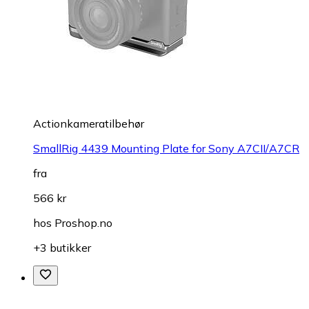
Actionkameratilbehør
SmallRig 4439 Mounting Plate for Sony A7CII/A7CR
fra
566 kr
hos
Proshop.no
+3 butikker