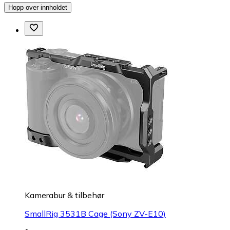
Hopp over innholdet
Kamerabur & tilbehør
SmallRig 3531B Cage (Sony ZV-E10)