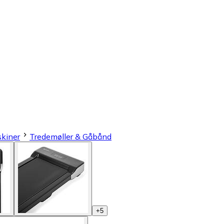
kiner
Tredemøller & Gåbånd
+
5