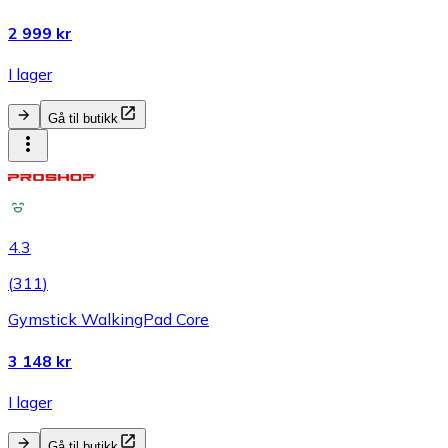
2 999 kr
I lager
Gå til butikk
4.3
(
311
)
Gymstick WalkingPad Core
3 148 kr
I lager
Gå til butikk