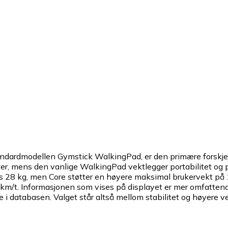
rdmodellen Gymstick WalkingPad, er den primære forskjelle
ngøkter, mens den vanlige WalkingPad vektlegger portabilitet
s 28 kg, men Core støtter en høyere maksimal brukervekt på
km/t. Informasjonen som vises på displayet er mer omfattende
i databasen. Valget står altså mellom stabilitet og høyere vek