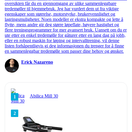
oversikten får du en gjennomgang av ulike sammenleggbare
tredemøller til hjemmebruk. Jeg har vurdert dem ut fra viktige
egenskaper som størrelse, motorstyrke, brukervennlighet og
lagringsmuligheter. Noen modeller er ekstra kompakte og lette å
flytte, mens andre gir deg større løpeflate, høyere hastighet og
flere treningsprogrammer for mer avansert bruk. Uansett om du er
ute etter en enkel tredemølle for gåturer etter en lang dag på jobb,
eller en robust maskin for løping og intervalltrening, vil denne
listen forhåpentligvis gi deg informasjonen du trenger for å finne
en sammenleggbar tredemølle som passer dine behov og ønsker.
Erick Nazareno
Abilica Mill 30
1
2