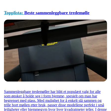
Topplista:
Beste sammenleggbare tredemølle
Sammenleggbare tredemøller har blitt et populært valg for alle
som ønsker å holde seg i form hjemme, spesielt om man har
begrenset med plass. Med mulighet for å enkelt slå sammen og
trille bort møllen etter bruk, passer disse modellene perfekt i små
leiligheter eller hjemmegym hvor hver kvadratmeter teller. I denne