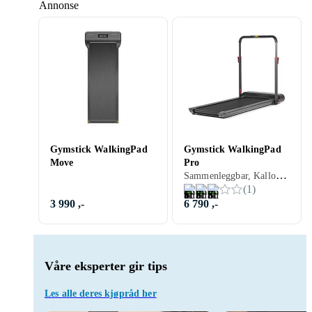
Annonse
Gymstick WalkingPad
Gymstick WalkingPad
Move
Pro
Sammenleggbar, Kalloriteller, Innebygget skjerm, Rekkverk, Avstandsmåler, Motorisert, 10 km/h, 110 kg
(
1
)
3 990 ,-
6 790 ,-
Våre eksperter gir tips
Les alle deres kjøpråd her