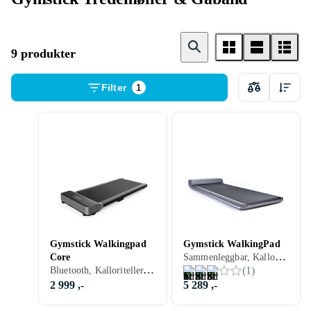
9 produkter
Filter
1
Gymstick Walkingpad
Gymstick WalkingPad
Sammenleggbar, Kalloriteller, Innebygget skjerm, Til hjemmebruk, Speedometer, Avstandsmåler, Motorisert, 6 km/h, 100 kg
Core
Bluetooth, Kalloriteller, Speedometer, Avstandsmåler, Motorisert, 6 km/h, 120 kg
(
1
)
2 999 ,-
5 289 ,-