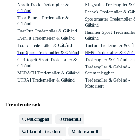
NordicTrack Tredemøller &
Kingsmith Tredemøller & Gå
Gåbånd
Reebok Tredemøller & Gåbån
Thor Fitness Tredemøller &
Sportsmaster Tredemøller &
Gåbånd
Gåbånd
DeerRun Tredemøller & Gåbånd
Hammer Sport Tredemøller 
EverFit Tredemøller & Gåbånd
Gåbånd
Toorx Tredemøller & Gåbånd
Tunturi Tredemøller & Gåbå
Top Sport Tredemøller & Gåbånd
HMS Tredemøller & Gåbånd
Christopeit Sport Tredemøller &
Tredemøller & Gåbånd hemm
Gåbånd
Tredemøller & Gåbånd -
MERACH Tredemøller & Gåbånd
Sammenleggbar
UTRAI Tredemøller & Gåbånd
Tredemøller & Gåbånd -
Motorisert
Trendende søk
walkingpad
treadmill
titan life treadmill
abilica mill