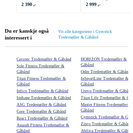
2 390 ,-
2 999 ,-
Du er kanskje også
Vis alle kategoriene i Gymstick
interessert i
Tredemøller & Gåbånd
Cecotec Tredemøller & Gåbånd
HORIZON Tredemøller &
Gåbånd
Sole Fitness Tredemøller &
Gåbånd
Odin Tredemøller & Gåbånd
Titan Fitness Tredemøller &
InSportLine Tredemøller &
Gåbånd
Gåbånd
Infico Tredemøller & Gåbånd
Urevo Tredemøller & Gåbånd
Inshape Tredemøller & Gåbånd
Titan Life Tredemøller & Gå
ASG Tredemøller & Gåbånd
Master Fitness Tredemøller &
Gåbånd
Core Tredemøller & Gåbånd
Gymstick Tredemøller & Gåb
React Tredemøller & Gåbånd
Zipro Tredemøller & Gåbånd
Assault Fitness Tredemøller &
Gåbånd
Abilica Tredemøller & Gåbån