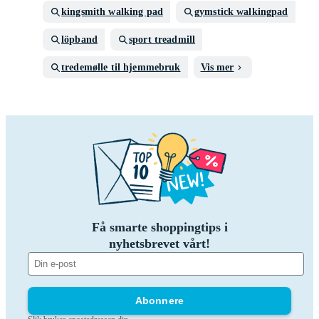
kingsmith walking pad
gymstick walkingpad
löpband
sport treadmill
tredemølle til hjemmebruk
Vis mer
Få smarte shoppingtips i
nyhetsbrevet vårt!
Abonnere