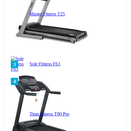
Master Fitness T25
Sole Fitness F63
3
4
Titan Fitness T80 Pro