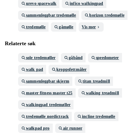
urevo spacewalk
infico walkingpad
sammenleggbar tredemølle
horizon tredemølle
tredemølle
gåmølle
Vis mer
Relaterte søk
sole tredemøller
gåbånd
speedometer
walk pad
kroppsfettmåler
sammenleggbar skjerm
titan treadmill
master fitness master t25
walking treadmill
walkingpad tredemøller
tredemølle nordictrack
incline tredemølle
walkpad pro
air runner