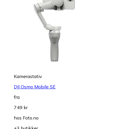
Kamerastativ
DJI Osmo Mobile SE
fra
749 kr
hos
Foto.no
+3 butikker