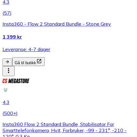
4.3
(
57
)
Insta360 - Flow 2 Standard Bundle - Stone Grey
1 399 kr
Leveranse: 4-7 dager
Gå til butikk
4.3
(
500+
)
Insta360 Flow 2 Standard Bundle, Stabilisator For
Smarttelefonkamera, Hvit, Forbruker, -99 - 231°, -210 -
120°, 0,3 Kg