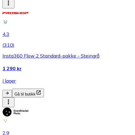
4.3
(
310
)
Insta360 Flow 2 Standard-pakke - Steingrå
1 290 kr
I lager
Gå til butikk
2.9