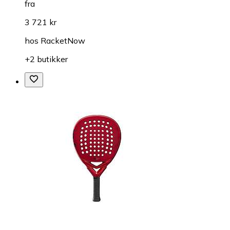
fra
3 721 kr
hos
RacketNow
+2 butikker