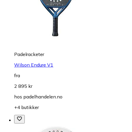
Padelracketer
Wilson Endure V1
fra
2 895 kr
hos
padelhandelen.no
+4 butikker