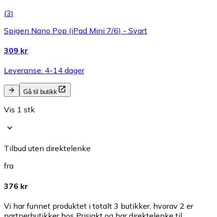
(
3
)
Spigen Nano Pop (iPad Mini 7/6) - Svart
309 kr
Leveranse: 4-14 dager
Gå til butikk
Vis 1 stk
Tilbud uten direktelenke
fra
376 kr
Vi har funnet produktet i totalt 3 butikker, hvorav 2 er
partnerbutikker hos Prisjakt og har direktelenke til