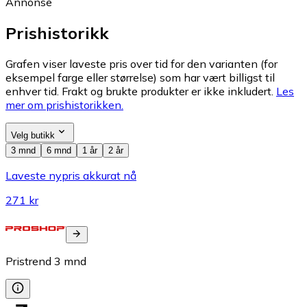
Annonse
Prishistorikk
Grafen viser laveste pris over tid for den varianten (for
eksempel farge eller størrelse) som har vært billigst til
enhver tid. Frakt og brukte produkter er ikke inkludert.
Les
mer om prishistorikken.
Velg butikk
3 mnd
6 mnd
1 år
2 år
Laveste nypris akkurat nå
271 kr
Pristrend
3
mnd