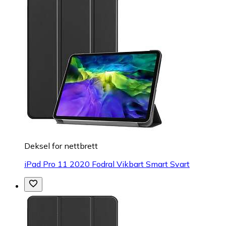
Deksel for nettbrett
iPad Pro 11 2020 Fodral Vikbart Smart Svart