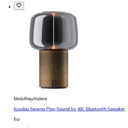
Mobilhøyttalere
Kooduu Serena Play Sound by JBL Bluetooth Speaker
fra