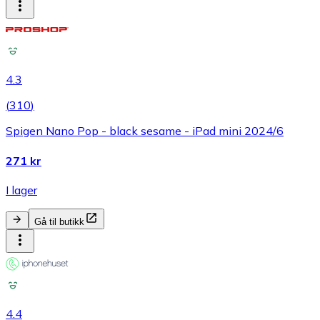
4.3
(
310
)
Spigen Nano Pop - black sesame - iPad mini 2024/6
271 kr
I lager
Gå til butikk
4.4