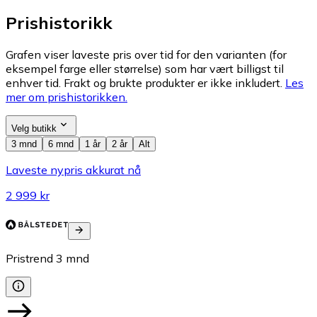
Prishistorikk
Grafen viser laveste pris over tid for den varianten (for
eksempel farge eller størrelse) som har vært billigst til
enhver tid. Frakt og brukte produkter er ikke inkludert.
Les
mer om prishistorikken.
Velg butikk
3 mnd
6 mnd
1 år
2 år
Alt
Laveste nypris akkurat nå
2 999 kr
Pristrend
3
mnd