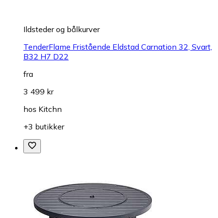
Ildsteder og bålkurver
TenderFlame Fristående Eldstad Carnation 32, Svart,
B32 H7 D22
fra
3 499 kr
hos
Kitchn
+3 butikker