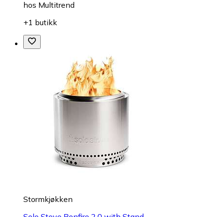
hos
Multitrend
+1 butikk
Stormkjøkken
Solo Stove Bonfire 2.0 with Stand