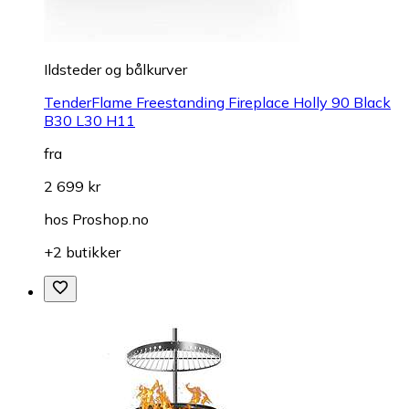
Ildsteder og bålkurver
TenderFlame Freestanding Fireplace Holly 90 Black
B30 L30 H11
fra
2 699 kr
hos
Proshop.no
+2 butikker