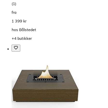
(
1
)
fra
1 399 kr
hos
Bålstedet
+4 butikker