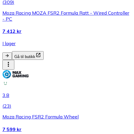
(
309
)
Moza Racing MOZA FSR2 Formula Ratt - Wired Controller
- PC
7 412 kr
I lager
Gå til butikk
3.8
(
23
)
Moza Racing FSR2 Formula Wheel
7 599 kr