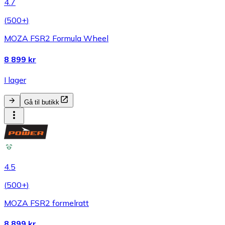
4.7
(
500+
)
MOZA FSR2 Formula Wheel
8 899 kr
I lager
Gå til butikk
4.5
(
500+
)
MOZA FSR2 formelratt
8 899 kr