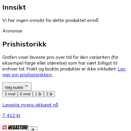
Innsikt
Vi har ingen innsikt for dette produktet ennå.
Annonse
Prishistorikk
Grafen viser laveste pris over tid for den varianten (for
eksempel farge eller størrelse) som har vært billigst til
enhver tid. Frakt og brukte produkter er ikke inkludert.
Les
mer om prishistorikken.
Velg butikk
3 mnd
6 mnd
1 år
2 år
Laveste nypris akkurat nå
7 412 kr