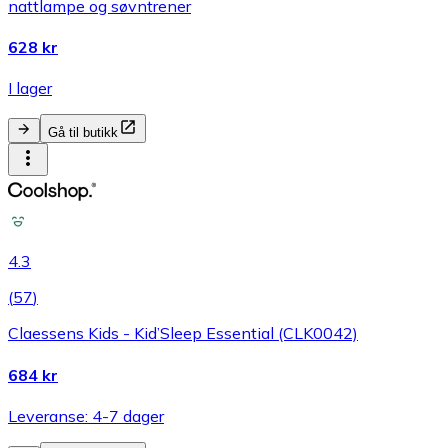
nattlampe og søvntrener
628 kr
I lager
Gå til butikk
4.3
(
57
)
Claessens Kids - Kid’Sleep Essential (CLK0042)
684 kr
Leveranse: 4-7 dager