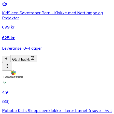
(
9
)
KidSleep Søvntrener Barn - Klokke med Nattlampe og
Projektor
699 kr
625 kr
Leveranse: 0-4 dager
Gå til butikk
4.9
(
83
)
Pabobo Kid's Sleep soveklokke - lærer barnet å sove - hvit