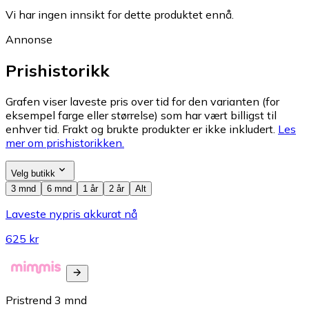
Vi har ingen innsikt for dette produktet ennå.
Annonse
Prishistorikk
Grafen viser laveste pris over tid for den varianten (for
eksempel farge eller størrelse) som har vært billigst til
enhver tid. Frakt og brukte produkter er ikke inkludert.
Les
mer om prishistorikken.
Velg butikk
3 mnd
6 mnd
1 år
2 år
Alt
Laveste nypris akkurat nå
625 kr
Pristrend
3
mnd